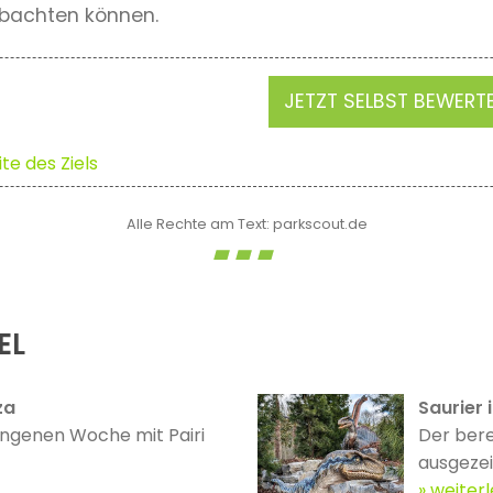
obachten können.
JETZT SELBST BEWERT
te des Ziels
Alle Rechte am Text: parkscout.de
EL
za
Saurier 
angenen Woche mit Pairi
Der bere
ausgezei
weiter