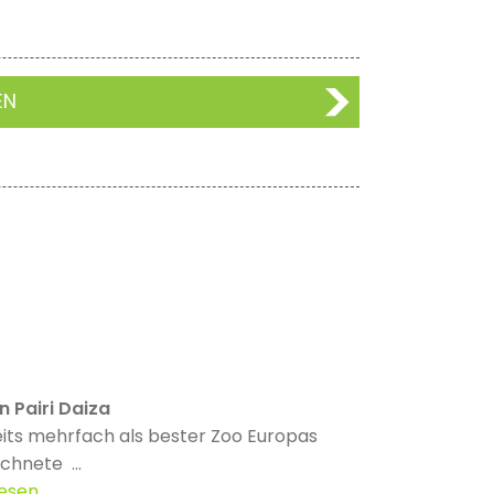
EN
in Pairi Daiza
its mehrfach als bester Zoo Europas
chnete ...
lesen