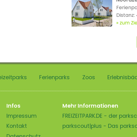
Ferienp
Distanz
zum Zie
eizeitparks
Ferienparks
Zoos
Erlebnisbä
Infos
Mehr Informationen
Impressum
FREIZEITPARK.DE - der park
Kontakt
parkscout|plus - Das park
Datenschutz