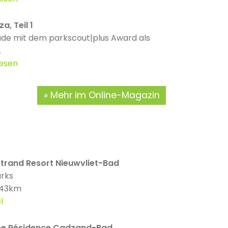
za, Teil 1
de mit dem parkscout|plus Award als
.
lesen
Mehr im Online-Magazin
Strand Resort Nieuwvliet-Bad
arks
 43km
l
e Résidence Cadzand-Bad