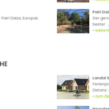
Pairi Dai
 Pairi Daiza, Europas
Der gera
bester ..
weiter
ÄHE
Landal 
Ferienp
Distanz:
zum Zie
Noordze