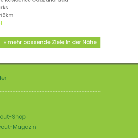
arks
: 45km
l
mehr passende Ziele in der Nähe
der
scout-Shop
scout-Magazin