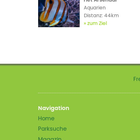
Aquarien
Distanz: 44km
zum Ziel
Fr
Navigation
Home
Parksuche
Magazin