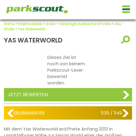
Home
>
Erlebnisbäder
>
Asien
>
Vereinigte Arabische Emirate
>
Abu
Dhabi
>
Yas Waterworld
YAS WATERWORLD
Dieses Ziel ist
noch von keinem
Parkscout-Leser
bewertet
worden.
JETZT BEWERTEN
ERLEBNISBÄDER
535 / 1149
Mit dem Yas Waterworld eröffnete Anfang 2013 in
unmittelbarer Nähe zur Ferrari World einer der größten