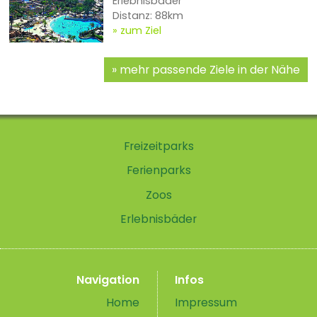
Erlebnisbäder
Distanz: 88km
zum Ziel
mehr passende Ziele in der Nähe
Freizeitparks
Ferienparks
Zoos
Erlebnisbäder
Navigation
Infos
Home
Impressum