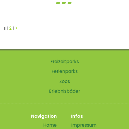
1
|
2
|
>
Freizeitparks
Ferienparks
Zoos
Erlebnisbäder
Navigation
Infos
Home
Impressum