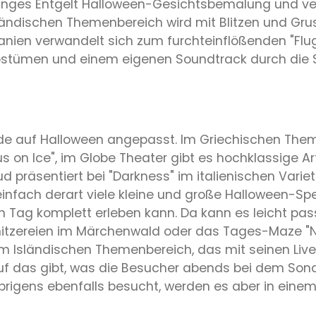
nges Entgelt Halloween-Gesichtsbemalung und verrü
ländischen Themenbereich wird mit Blitzen und Grus
panien verwandelt sich zum furchteinflößenden "Flu
 Kostümen und einem eigenen Soundtrack durch die 
 auf Halloween angepasst. Im Griechischen Theme
s on Ice", im Globe Theater gibt es hochklassige Ar
 präsentiert bei "Darkness" im italienischen Variet
infach derart viele kleine und große Halloween-Sp
n Tag komplett erleben kann. Da kann es leicht pa
hnitzereien im Märchenwald oder das Tages-Maze "Ni
 Isländischen Themenbereich, das mit seinen Live
f das gibt, was die Besucher abends bei dem Sond
rigens ebenfalls besucht, werden es aber in einem