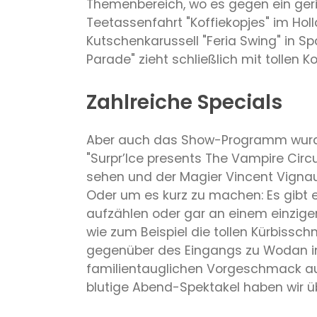
Themenbereich, wo es gegen ein geri
Teetassenfahrt "Koffiekopjes" im Hol
Kutschenkarussell "Feria Swing" in S
Parade" zieht schließlich mit tollen
Zahlreiche Specials
Aber auch das Show-Programm wurde
"Surpr’Ice presents The Vampire Circu
sehen und der Magier Vincent Vignaud
Oder um es kurz zu machen: Es gibt e
aufzählen oder gar an einem einzige
wie zum Beispiel die tollen Kürbissc
gegenüber des Eingangs zu Wodan im
familientauglichen Vorgeschmack au
blutige Abend-Spektakel haben wir üb