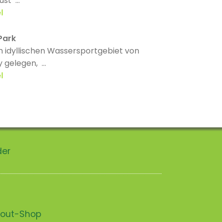
st ...
l
Park
m idyllischen Wassersportgebiet von
 gelegen, ...
l
der
scout-Shop