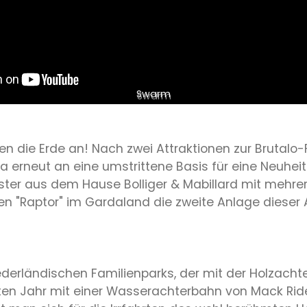
Swarm
n die Erde an! Nach zwei Attraktionen zur Brutalo-
 erneut an eine umstrittene Basis für eine Neuhei
ster aus dem Hause Bolliger & Mabillard mit mehre
n "Raptor" im Gardaland die zweite Anlage dieser Ar
derländischen Familienparks, der mit der Holzacht
hsten Jahr mit einer Wasserachterbahn von Mack Ri