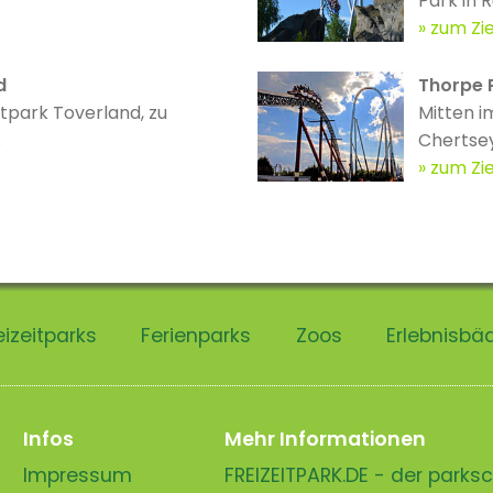
Park in Ru
zum Zie
d
Thorpe 
itpark Toverland, zu
Mitten i
.
Chertsey
zum Zie
eizeitparks
Ferienparks
Zoos
Erlebnisbä
Infos
Mehr Informationen
Impressum
FREIZEITPARK.DE - der park