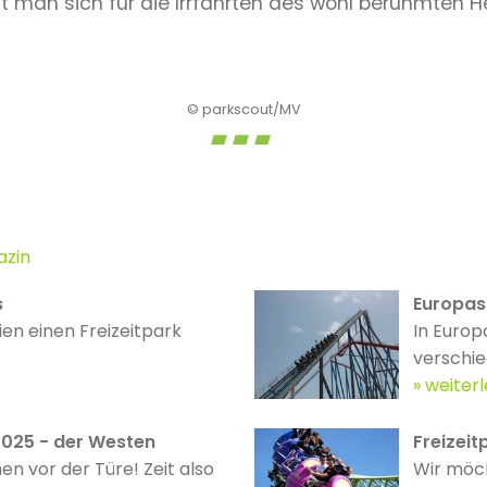
t man sich für die Irrfahrten des wohl berühmten H
© parkscout/MV
azin
s
Europas
en einen Freizeitpark
In Europ
verschie
weiter
025 - der Westen
Freizeit
n vor der Türe! Zeit also
Wir möc