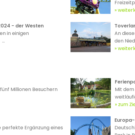
Freizeitp
weiter
024 - der Westen
Toverlan
n in einigen
An diese
..
den Nied
weiter
Ferienpa
 fünf Millionen Besuchern
Mit dem 
weitläufi
zum Zie
Europa-
ie perfekte Ergänzung eines
Deutschl