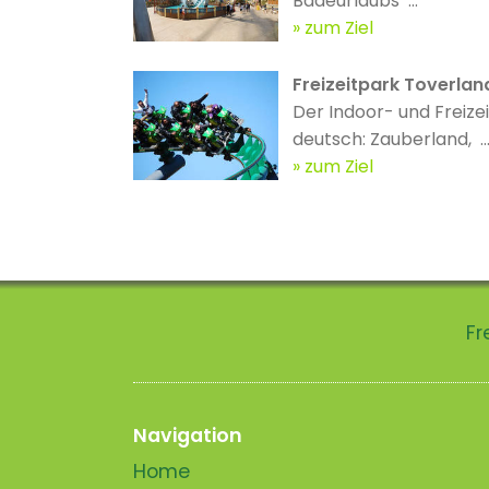
Badeurlaubs ...
zum Ziel
Freizeitpark Toverlan
Der Indoor- und Freize
deutsch: Zauberland, ..
zum Ziel
Fr
Navigation
Home