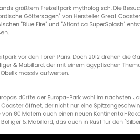
lands größtem Freizeitpark mythologisch. Die Besuc
ische Göttersagen" von Hersteller Great Coasters 
wischen "Blue Fire" und "Atlantica SuperSplash" ent
ßen.
itpark vor den Toren Paris. Doch 2012 drehen die Gal
lliger & Mabillard, der mit einem ägyptischen Them
 Obelix massiv aufwerten.
uropas dürfte der Europa-Park wohl im nächsten Jah
Coaster öffnet, der nicht nur eine Spitzengeschwin
e von 80 Metern auch einen neuen Kontinental-Rekord
lliger & Mabillard, das auch in Rust für den "Silber