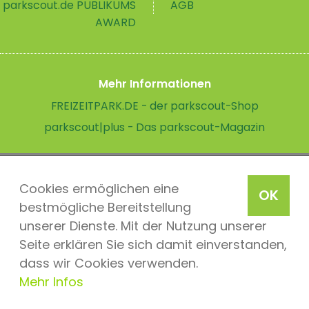
parkscout.de PUBLIKUMS
AGB
AWARD
Mehr Informationen
FREIZEITPARK.DE - der parkscout-Shop
parkscout|plus - Das parkscout-Magazin
Cookies ermöglichen eine
OK
bestmögliche Bereitstellung
unserer Dienste. Mit der Nutzung unserer
Seite erklären Sie sich damit einverstanden,
dass wir Cookies verwenden.
Mehr Infos
parkscout.de 2026, ein Produkt der Parkteam AG