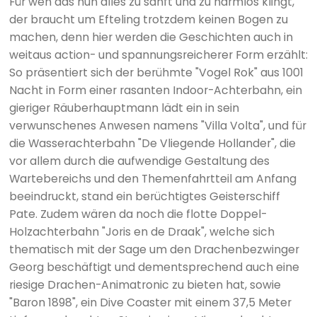
Für wen das nun alles zu sanft und zu harmlos klingt,
der braucht um Efteling trotzdem keinen Bogen zu
machen, denn hier werden die Geschichten auch in
weitaus action- und spannungsreicherer Form erzählt:
So präsentiert sich der berühmte "Vogel Rok" aus 1001
Nacht in Form einer rasanten Indoor-Achterbahn, ein
gieriger Räuberhauptmann lädt ein in sein
verwunschenes Anwesen namens "Villa Volta", und für
die Wasserachterbahn "De Vliegende Hollander", die
vor allem durch die aufwendige Gestaltung des
Wartebereichs und den Themenfahrtteil am Anfang
beeindruckt, stand ein berüchtigtes Geisterschiff
Pate. Zudem wären da noch die flotte Doppel-
Holzachterbahn "Joris en de Draak", welche sich
thematisch mit der Sage um den Drachenbezwinger
Georg beschäftigt und dementsprechend auch eine
riesige Drachen-Animatronic zu bieten hat, sowie
"Baron 1898", ein Dive Coaster mit einem 37,5 Meter