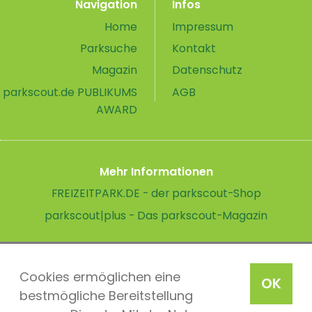
Navigation
Infos
Home
Impressum
Parksuche
Kontakt
Magazin
Datenschutz
parkscout.de PUBLIKUMS
AGB
AWARD
Mehr Informationen
FREIZEITPARK.DE - der parkscout-Shop
parkscout|plus - Das parkscout-Magazin
Cookies ermöglichen eine
OK
bestmögliche Bereitstellung