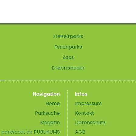
Freizeitparks
Ferienparks
Zoos
Erlebnisbäder
Navigation
Infos
Home
Impressum
Parksuche
Kontakt
Magazin
Datenschutz
parkscout.de PUBLIKUMS
AGB