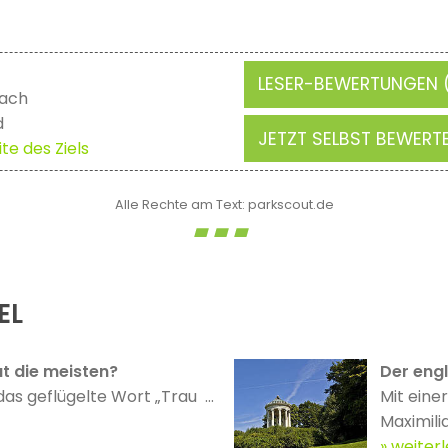
LESER-BEWERTUNGEN (
ach
d
JETZT SELBST BEWERT
te des Ziels
Alle Rechte am Text: parkscout.de
EL
t die meisten?
Der eng
das geflügelte Wort „Trau ...
Mit eine
Maximilia
weiter