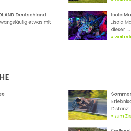
GOLAND Deutschland
Isola Ma
zwangsläufig etwas mit
„Isola M
dieser ...
weiter
ÄHE
ee
Sommerr
Erlebnis
Distanz:
zum Zie