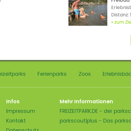
n
Freibad 
Erlebnis
Distanz:
zum Zie
eizeitparks
Ferienparks
Zoos
Erlebnisbä
Infos
Mehr Informationen
Impressum
FREIZEITPARK.DE - der park
Kontakt
parkscout|plus - Das park
Datenschutz