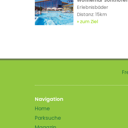
Wonnemar Sonthofe
Erlebnisbäder
Distanz: 15km
zum Ziel
Fr
Navigation
Home
Parksuche
Magazin