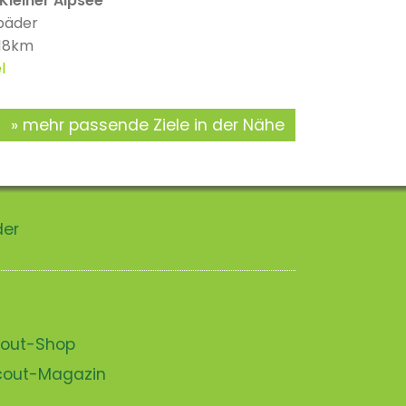
Kleiner Alpsee
bäder
 18km
l
mehr passende Ziele in der Nähe
der
scout-Shop
scout-Magazin