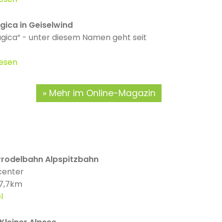
gica in Geiselwind
agica“ - unter diesem Namen geht seit
lesen
Mehr im Online-Magazin
odelbahn Alpspitzbahn
center
 7,7km
l