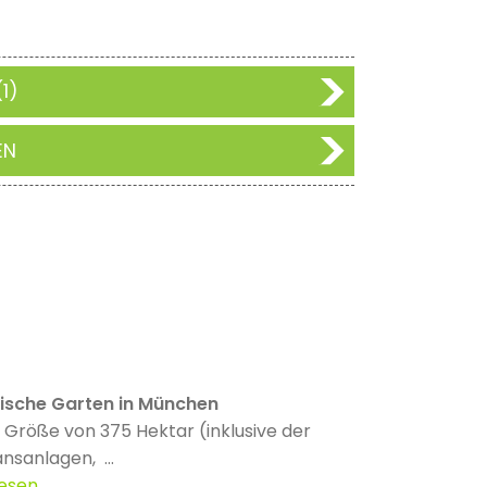
1)
EN
lische Garten in München
r Größe von 375 Hektar (inklusive der
nsanlagen, ...
lesen