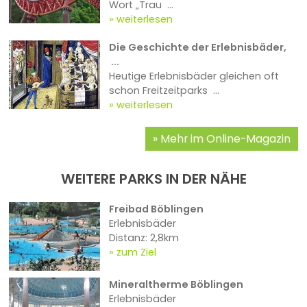
Wort „Trau ...
weiterlesen
Die Geschichte der Erlebnisbäder,
...
Heutige Erlebnisbäder gleichen oft
schon Freitzeitparks ...
weiterlesen
Mehr im Online-Magazin
WEITERE PARKS IN DER NÄHE
Freibad Böblingen
Erlebnisbäder
Distanz: 2,8km
zum Ziel
Mineraltherme Böblingen
Erlebnisbäder