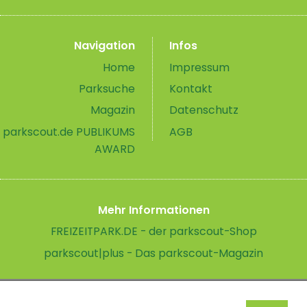
Navigation
Infos
Home
Impressum
Parksuche
Kontakt
Magazin
Datenschutz
parkscout.de PUBLIKUMS
AGB
AWARD
Mehr Informationen
FREIZEITPARK.DE - der parkscout-Shop
parkscout|plus - Das parkscout-Magazin