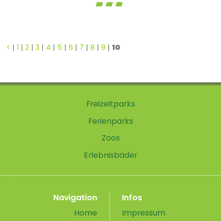
<
|
1
|
2
|
3
|
4
|
5
|
6
|
7
|
8
|
9
|
10
Freizeitparks
Ferienparks
Zoos
Erlebnisbäder
Navigation
Infos
Home
Impressum