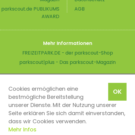
parkscout.de PUBLIKUMS
AGB
AWARD
Mehr Informationen
FREIZEITPARK.DE - der parkscout-Shop
parkscout|plus - Das parkscout-Magazin
Cookies ermöglichen eine
OK
bestmögliche Bereitstellung
unserer Dienste. Mit der Nutzung unserer
Seite erklären Sie sich damit einverstanden,
dass wir Cookies verwenden.
Mehr Infos
parkscout.de 2026, ein Produkt der Parkteam AG