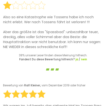
Also so eine Katastrophe wie Tossens habe ich noch
nicht erlebt. Wer nach Tossens fährt ist verloren! !!!
Aber das größte ist das "Spassbad": unbezahlbar teuer,
dreckig, alles voller Schimmel aber das Beste: die
Hauptattraktion war nicht benutzbar. Ich kann nur sagen:
NIE WIEDER in dieses schreckliche Kaff!
38% unserer Leser finden diese Meinung hilfreich.
Fandest Du diese Bewertung hilfreich?
ja
/
nein
Bewertung von
Ralf Kleiner,
vom Dezember 2019 oder früher
Wir waren im Juli bereits das siebente Mal im Tropen Parc,