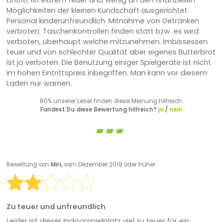
Eintritt ist extrem teuer und wenig an den finanziellen
Möglichkeiten der kleinen Kundschaft ausgerichtet.
Personal kinderunfreundlich. Mitnahme von Getränken
verboten. Taschenkontrollen finden statt bzw. es wird
verboten, überhaupt welche mitzunehmen. Imbissessen
teuer und von schlechter Qualität aber eigenes Butterbrot
ist ja verboten. Die Benutzung einiger Spielgeräte ist nicht
im hohen Eintrittspreis inbegriffen. Man kann vor diesem
Laden nur warnen.
80% unserer Leser finden diese Meinung hilfreich.
Fandest Du diese Bewertung hilfreich?
ja
/
nein
Bewertung von
Miri,
vom Dezember 2019 oder früher
Zu teuer und unfreundlich
Leider ist dieser Indoorspielplatz viel zu teuer für ein