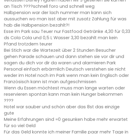
verlassen Disney Figuren haben wir 3 gesehen sie kamen
an Tisch ????schnell foro und schnell weg
Halbpension war der lach nummer man kann sich
aussuchen wo man isst aber mit zusatz Zahlung für was
hab die Halbpension bezahlt?!
Esse im Park sau Teuer nur Fastfood Getränke 4,30 für 0,33
ds Cola Cola und 0,5 L Wasser 3,30 bezahlt man kein
Pfand trotzdem teurer
Bei Stich war die Wartezeit über 2 Stunden Besucher
gehen Parade schauen und dann stehen sie vor dir und
sagen du dich vor dir da waren und alarmieren Park
Personal einfach erbärmlich Deutsch verstehen sie nicht
weder im Hotel noch im Park wenn man kein Englisch oder
Französisch kann ist man aufgeschmissen
Wenn du Essen möchtest muss man lange warten oder
reservieren spontan kann man kein Hunger bekommen
????
Hotel war sauber und schön aber das 8st das einzige
gute
Meine Erfahrungen sind =0 gesunken habe mehr erwartet
für so viel Geld
Für das Geld konnte ich meiner Familie paar mehr Tage in