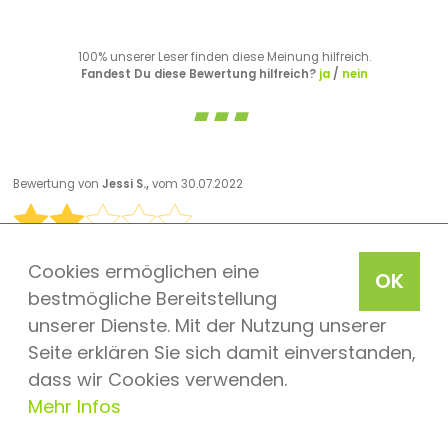
100% unserer Leser finden diese Meinung hilfreich.
Fandest Du diese Bewertung hilfreich?
ja
/
nein
Bewertung von
Jessi S.,
vom 30.07.2022
Cookies ermöglichen eine
Abzocke
OK
bestmögliche Bereitstellung
Familie , Kinder 4 und 7 Jahre . Noch nie so unverschämte
Preise für Essen und Trinken gesehen, nichtmal an einem
unserer Dienste. Mit der Nutzung unserer
Flughafen. Zudem ist das Essen unfassbar schlecht. Das
Seite erklären Sie sich damit einverstanden,
ist pure Abzocke. Um DisneyFiguren zu sehen muss man
dass wir Cookies verwenden.
sich zu einer bestimmten Zeit in eine endlose
Warteschlange anstellen, sehr enttäuschend. Sonst sieht
Mehr Infos
man keine Figuren, außer bei der Parade. Zu wenig
Attraktionen, zu wenig Zauber . Zu lange Wartezeiten ,