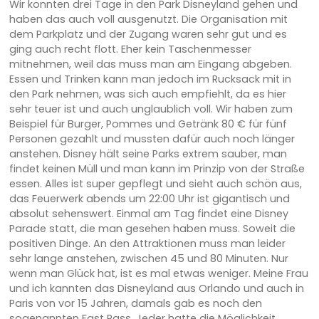
Wir konnten drei Tage in den Park Disneyland gehen und
haben das auch voll ausgenutzt. Die Organisation mit
dem Parkplatz und der Zugang waren sehr gut und es
ging auch recht flott. Eher kein Taschenmesser
mitnehmen, weil das muss man am Eingang abgeben.
Essen und Trinken kann man jedoch im Rucksack mit in
den Park nehmen, was sich auch empfiehlt, da es hier
sehr teuer ist und auch unglaublich voll. Wir haben zum
Beispiel für Burger, Pommes und Getränk 80 € für fünf
Personen gezahlt und mussten dafür auch noch länger
anstehen. Disney hält seine Parks extrem sauber, man
findet keinen Müll und man kann im Prinzip von der Straße
essen. Alles ist super gepflegt und sieht auch schön aus,
das Feuerwerk abends um 22:00 Uhr ist gigantisch und
absolut sehenswert. Einmal am Tag findet eine Disney
Parade statt, die man gesehen haben muss. Soweit die
positiven Dinge. An den Attraktionen muss man leider
sehr lange anstehen, zwischen 45 und 80 Minuten. Nur
wenn man Glück hat, ist es mal etwas weniger. Meine Frau
und ich kannten das Disneyland aus Orlando und auch in
Paris von vor 15 Jahren, damals gab es noch den
sogenannten Fast Pass. Jeder hatte die Möglichkeit,