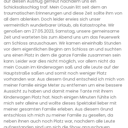
auf diesen Ausflug gefreut nachdem uns ein
Schicksalsschlag traf. Mein Cousin litt seit dem an
traumatischen Erinnerungen und diese Zeit sollte ihm von
all dem ablenken. Doch leider erwies sich unser
vermeintlich wunderbarer Urlaub, als Katastrophe. Wir
genoßen am 27.05.2023, Samstag, unsere gemeinsame
Zeit und warteten bis zum Abend uns um das Feuerwerk
am Schloss anzuschauen. Wir kamen eineinhalb Stunden
vor dem eigentlichen Beginn am Schloss an und suchten
uns einen Platz in dem die ganze Familie zusammen sein
kann. Leider war dies nicht möglich, vor allem nicht da
mein Cousin im Kinderwagen saß und alle Leute auf der
Hauptstraße saßen und somit noch weniger Platz
vorhanden war. Aus diesem Grund entscheid ich mich von
meiner Familie einige Meter zu entfernen um eine bessere
Aussicht zu haben und damit meine Tante mit ihrem
Kinderwagen Platz hat. Nach einigen Minuten fühlte ich
mich sehr alleine und wollte dieses Spektakel lieber mit
meiner gesamten Familie erleben. Aus diesem Grund
entschloss ich mich zu meiner Familie zu gesellen, da
neben ihnen auch noch Platz war, nachdem alle Leute
aufgestanden sind um sich die Show anzuschauen.