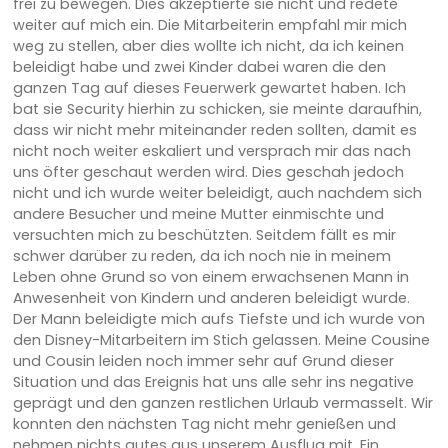
frei zu bewegen. Dies akzeptierte sie nicht und redete
weiter auf mich ein. Die Mitarbeiterin empfahl mir mich
weg zu stellen, aber dies wollte ich nicht, da ich keinen
beleidigt habe und zwei Kinder dabei waren die den
ganzen Tag auf dieses Feuerwerk gewartet haben. Ich
bat sie Security hierhin zu schicken, sie meinte daraufhin,
dass wir nicht mehr miteinander reden sollten, damit es
nicht noch weiter eskaliert und versprach mir das nach
uns öfter geschaut werden wird. Dies geschah jedoch
nicht und ich wurde weiter beleidigt, auch nachdem sich
andere Besucher und meine Mutter einmischte und
versuchten mich zu beschützten. Seitdem fällt es mir
schwer darüber zu reden, da ich noch nie in meinem
Leben ohne Grund so von einem erwachsenen Mann in
Anwesenheit von Kindern und anderen beleidigt wurde.
Der Mann beleidigte mich aufs Tiefste und ich wurde von
den Disney-Mitarbeitern im Stich gelassen. Meine Cousine
und Cousin leiden noch immer sehr auf Grund dieser
Situation und das Ereignis hat uns alle sehr ins negative
geprägt und den ganzen restlichen Urlaub vermasselt. Wir
konnten den nächsten Tag nicht mehr genießen und
nehmen nichts gutes aus unserem Ausflug mit. Ein