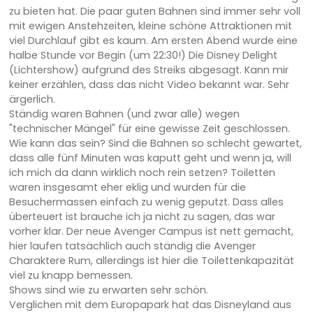
zu bieten hat. Die paar guten Bahnen sind immer sehr voll
mit ewigen Anstehzeiten, kleine schöne Attraktionen mit
viel Durchlauf gibt es kaum. Am ersten Abend wurde eine
halbe Stunde vor Begin (um 22:30!) Die Disney Delight
(Lichtershow) aufgrund des Streiks abgesagt. Kann mir
keiner erzählen, dass das nicht Video bekannt war. Sehr
ärgerlich.
Ständig waren Bahnen (und zwar alle) wegen
"technischer Mängel" für eine gewisse Zeit geschlossen.
Wie kann das sein? Sind die Bahnen so schlecht gewartet,
dass alle fünf Minuten was kaputt geht und wenn ja, will
ich mich da dann wirklich noch rein setzen? Toiletten
waren insgesamt eher eklig und wurden für die
Besuchermassen einfach zu wenig geputzt. Dass alles
überteuert ist brauche ich ja nicht zu sagen, das war
vorher klar. Der neue Avenger Campus ist nett gemacht,
hier laufen tatsächlich auch ständig die Avenger
Charaktere Rum, allerdings ist hier die Toilettenkapazität
viel zu knapp bemessen.
Shows sind wie zu erwarten sehr schön.
Verglichen mit dem Europapark hat das Disneyland aus