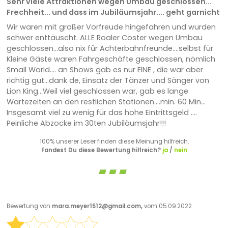
Sehr viele Attraktionen wegen Umbau geschlossen...
Frechheit... und dass im Jubiläumsjahr.... geht garnicht
Wir waren mit großer Vorfreude hingefahren und wurden
schwer enttäuscht. ALLE Roaler Coster wegen Umbau
geschlossen...also nix für Achterbahnfreunde....selbst für
Kleine Gäste waren Fahrgeschäfte geschlossen, nömlich
Small World.... an Shows gab es nur EINE , die war aber
richtig gut...dank de, Einsatz der Tänzer und Sänger von
Lion King...Weil viel geschlossen war, gab es lange
Wartezeiten an den restlichen Stationen....min. 60 Min...
Insgesamt viel zu wenig für das hohe Eintrittsgeld ....
Peinliche Abzocke im 30ten Jubiläumsjahr!!!
100% unserer Leser finden diese Meinung hilfreich.
Fandest Du diese Bewertung hilfreich?
ja
/
nein
Bewertung von
mara.meyer1512@gmail.com,
vom 05.09.2022