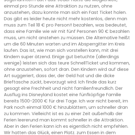
einmal pro Stunde eine Attraktion zu nutzen, ohne
anzustehen, dazu konnte man sich ein Fast Ticket holen.
Das gibt es leider heute nicht mehr kostenlos, denn man
muss zum Teil 18 € pro Person!! bezahlen, was bedeutet,
dass eine Familie wie wir mit fünf Personen 90 € bezahlen
muss, um nicht anstehen zu müssen. Die Alternative heißt
um die 60 Minuten warten und im Absperrgitter im Kreis
laufen. Das ist, wie man sich vorstellen kann, mit drei
Kindern super ätzend. Einige gut betuchte (allerdings
wenige) leisten sich das teure SchnellTicket und kommen,
ohne anzustehen, sofort dran. Den Kindern wird auf diese
Art suggeriert, dass der, der Geld hat und die dicke
Brieftasche zückt, bevorzugt wird. Ich finde das kurz
gesagt eine Frechheit und nicht familienfreundlich. Der
Ausflug ins Disneyland kostet eine fünfköpfige Familie
bereits 1500-2000 € für drei Tage. Ich war nicht bereit, im
Park noch einmal 1000 € hinzublättern, um schneller dran
zu kommen. Vielleicht ist es zu einer Zeit außerhalb der
Ferien leererund man kommt schneller in die Attraktion.
Aber in den Ferien kann ich es eigentlich nicht empfehlen.
Wir hatten das Glück, einen Platz. zum Essen in dem