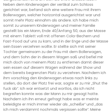
Neben dem Kinderwagen der vertikal zum Schloss
gerichtet war, befand sich eine weitere Frau mit ihrem
Bollerwagen, welcher horizontal ausgerichtet war und
somit mehr Platz einnahm als andere. Ich habe mich
somit zu unserem Kinderwagen und meiner Familie
gestellt bis ein Mann, Ende 40/Anfang 50, aus der Masse
mit einem Tablett voll mit offenen Cola-Bechern und
Fast-Food auf uns zu kam, und in der Enge und der Masse
sein Essen verzehren wollte. Er stellte sich mit seiner
Tochter gemeinsam zu der Frau mit dem Bollerwagen,
und dem Sohn der in diesem Wagen saß und befiel mir
mich doch von meinem Platz zu entfernen damit dieser
sein essen auf diesem Wagen während der Show und
dem bereits begrenzten Platz zu verzehren. Nachdem ich
ihm vorschlag den Kinderwagen etwas nach links zu
stellen, da dort der Platz frei war, sagte er zu mir „Shut the
fuck ab“. Ich war entsetzt und wortlos, da ich nicht
begreifen konnte was der Mann zu mir gesagt hatte.
Nachdem ich ihn erneut gefragt habe was er meinte
beleidigte er mich immer wieder als „scheiße“ und „das
ich mich verdammt nochmals verpissen sollte“. Meine