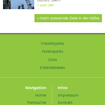
Distanz: 28km
zum Ziel
mehr passende Ziele in der Nähe
Freizeitparks
Ferienparks
Zoos
Erlebnisbäder
Navigation
Infos
Home
Impressum
Parksuche
Kontakt