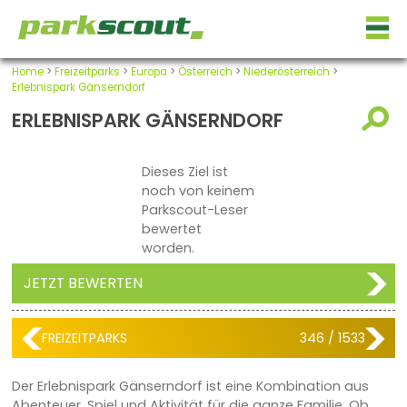
Home
>
Freizeitparks
>
Europa
>
Österreich
>
Niederösterreich
>
Erlebnispark Gänserndorf
ERLEBNISPARK GÄNSERNDORF
Dieses Ziel ist
noch von keinem
Parkscout-Leser
bewertet
worden.
JETZT BEWERTEN
FREIZEITPARKS
346 / 1533
Der Erlebnispark Gänserndorf ist eine Kombination aus
Abenteuer, Spiel und Aktivität für die ganze Familie. Ob