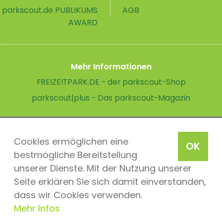
parkscout.de PUBLIKUMS
AGB
AWARD
Mehr Informationen
FREIZEITPARK.DE - der parkscout-Shop
parkscout|plus - Das parkscout-Magazin
Cookies ermöglichen eine
OK
bestmögliche Bereitstellung
unserer Dienste. Mit der Nutzung unserer
Seite erklären Sie sich damit einverstanden,
dass wir Cookies verwenden.
Mehr Infos
parkscout.de 2026, ein Produkt der Parkteam AG