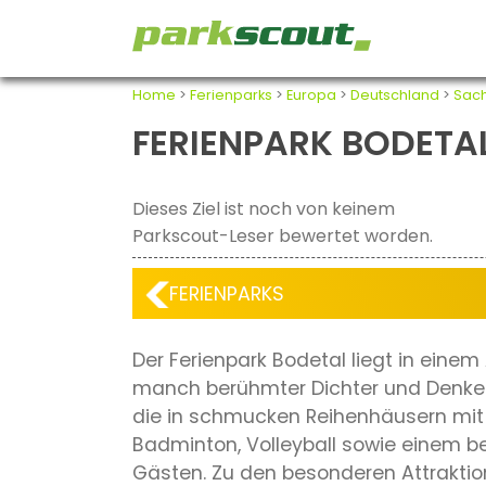
Home
>
Ferienparks
>
Europa
>
Deutschland
>
Sach
FERIENPARK BODETA
Dieses Ziel ist noch von keinem
Parkscout-Leser bewertet worden.
FERIENPARKS
Der Ferienpark Bodetal liegt in eine
manch berühmter Dichter und Denker i
die in schmucken Reihenhäusern mit e
Badminton, Volleyball sowie einem b
Gästen. Zu den besonderen Attraktio