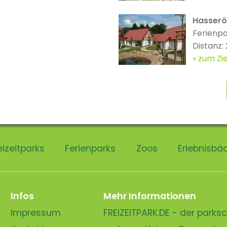
Hasserö
Ferienp
Distanz:
zum Zie
eizeitparks
Ferienparks
Zoos
Erlebnisbä
Infos
Mehr Informationen
Impressum
FREIZEITPARK.DE - der park