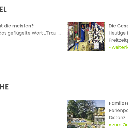
EL
t die meisten?
Die Gesc
das geflügelte Wort „Trau ...
Heutige 
Freitzeit
weiter
ÄHE
Familot
Ferienp
Distanz:
zum Zie