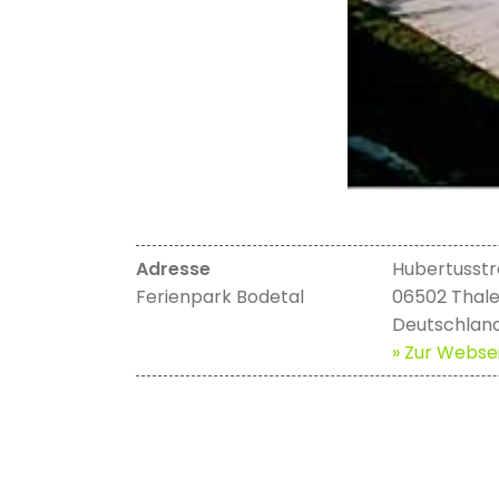
Adresse
Hubertusstr
Ferienpark Bodetal
06502 Thal
Deutschlan
» Zur Websei