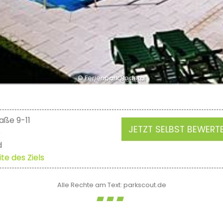
© Ferienpark Bodetal
aße 9-11
JETZT SELBST BEWERT
e
d
te des Ziels
Alle Rechte am Text: parkscout.de