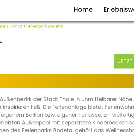
Home
Erlebnisw
sen-Anhalt
>
Ferienpark Bodetal
L
JETZT
m Außenbezirk der Stadt Thale in unmittelbarer Näh
nspirieren ließ. Die Ferienanlage bietet Ferienwoh
igenem Balkon bzw. eigener Terrasse. Ein vielfältig
eheizten Außenpool mit separatem Kinderbecken sor
nen des Ferienparks Bodetal gehört das Wellnessh