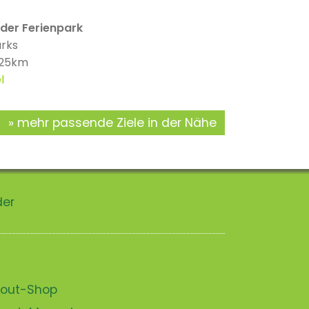
der Ferienpark
arks
 25km
l
mehr passende Ziele in der Nähe
der
scout-Shop