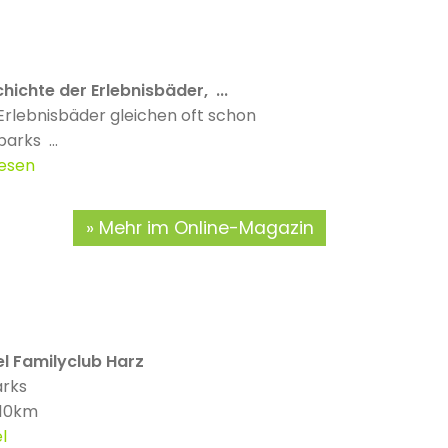
hichte der Erlebnisbäder, ...
Erlebnisbäder gleichen oft schon
parks ...
lesen
Mehr im Online-Magazin
el Familyclub Harz
arks
 10km
l