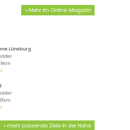
Mehr im Online-Magazin
rme Lüneburg
bäder
 19km
l
d
bäder
 31km
l
mehr passende Ziele in der Nähe