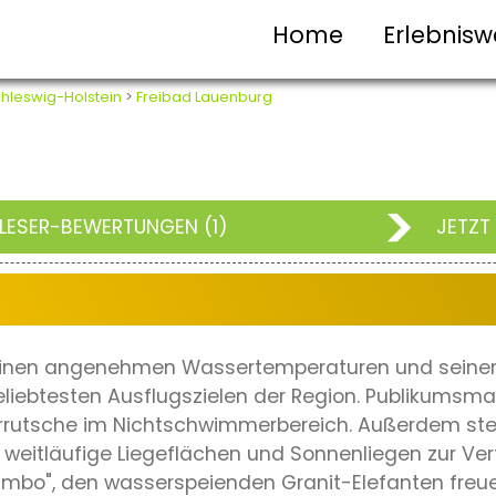
Home
Erlebnisw
hleswig-Holstein
>
Freibad Lauenburg
LESER-BEWERTUNGEN (1)
JETZT
einen angenehmen Wassertemperaturen und seiner
iebtesten Ausflugszielen der Region. Publikumsmag
errutsche im Nichtschwimmerbereich. Außerdem st
 weitläufige Liegeflächen und Sonnenliegen zur Ve
Dumbo", den wasserspeienden Granit-Elefanten freue