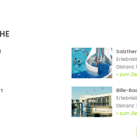
ÄHE
d
Salzthe
Erlebnis
Distanz:
zum Zie
rt
Bille-Ba
Erlebnis
Distanz:
zum Zie