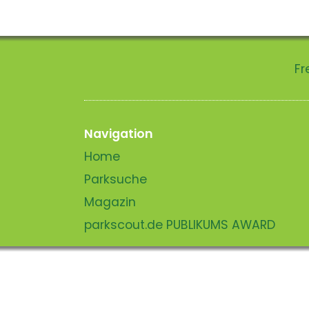
Fr
Navigation
Home
Parksuche
Magazin
parkscout.de PUBLIKUMS AWARD