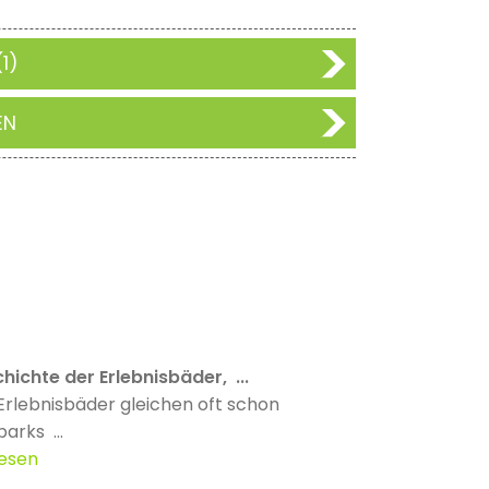
1)
EN
hichte der Erlebnisbäder, ...
Erlebnisbäder gleichen oft schon
parks ...
lesen