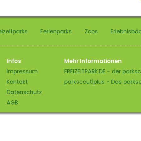
eizeitparks
Ferienparks
Zoos
Erlebnisbä
Infos
Mehr Informationen
Impressum
FREIZEITPARK.DE - der park
Kontakt
parkscout|plus - Das park
Datenschutz
AGB