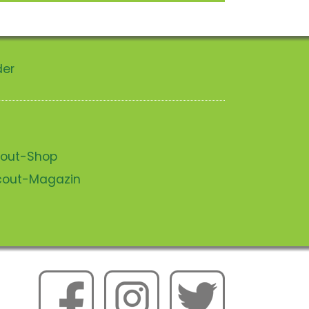
der
scout-Shop
scout-Magazin