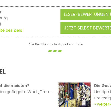
nd
LESER-BEWERTUNGEN (
burg
d
JETZT SELBST BEWERT
te des Ziels
Alle Rechte am Text: parkscout.de
EL
t die meisten?
Die Gesc
das geflügelte Wort „Trau ...
Heutige 
Freitzeit
weiter