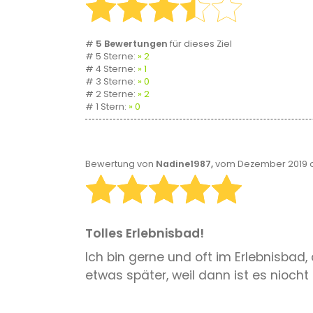
#
5 Bewertungen
für dieses Ziel
# 5 Sterne:
2
# 4 Sterne:
1
# 3 Sterne:
0
# 2 Sterne:
2
# 1 Stern:
0
Bewertung von
Nadine1987,
vom Dezember 2019 o
Tolles Erlebnisbad!
Ich bin gerne und oft im Erlebnisba
etwas später, weil dann ist es niocht