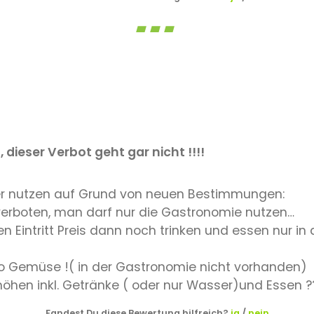
 dieser Verbot geht gar nicht !!!!
eder nutzen auf Grund von neuen Bestimmungen:
 verboten, man darf nur die Gastronomie nutzen…
 Eintritt Preis dann noch trinken und essen nur in 
Bio Gemüse !( in der Gastronomie nicht vorhanden)
rhöhen inkl. Getränke ( oder nur Wasser)und Essen ??
Fandest Du diese Bewertung hilfreich?
ja
/
nein