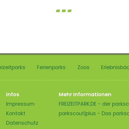
eizeitparks
Ferienparks
Zoos
Erlebnisbä
Infos
Mehr Informationen
Impressum
FREIZEITPARK.DE - der park
Kontakt
parkscout|plus - Das park
Datenschutz