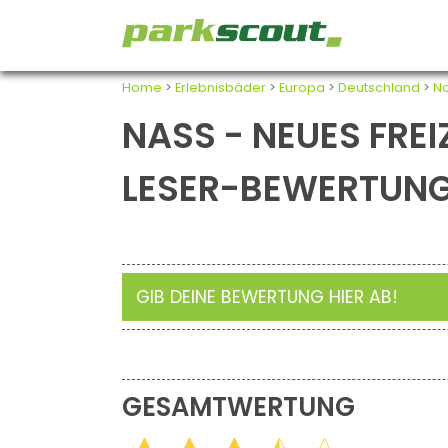
Home
>
Erlebnisbäder
>
Europa
>
Deutschland
>
No
NASS - NEUES FRE
LESER-BEWERTUN
GIB DEINE BEWERTUNG HIER AB!
GESAMTWERTUNG