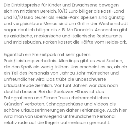
Die Eintrittspreise für Kinder und Erwachsene bewegen
sich im mittleren Bereich. 10/13 Euro billiger als Rasti-Land
und 10/10 Euro teurer als Heide-Park. Speisen sind günstig
und vergleichbare Menüs sind am Grill in der Westernstadt
sogar deutlich billiger als z. B. Mc Donald's. Ansonsten gibt
es asiatische, mexianische und italienische Restaurants
und Imbissbuden. Parken kostet die Hälfte vom HeidePark.
Eigentlich ein Freizeitpark mit sehr gutem
Preis/Leistungsverhältnis. Allerdings gibt es zwei Sachen,
die den Spaß ein wenig trüben. Uns erscheint es so, als ob
ein Teil des Personals von Jahr zu Jahr mürrischer und
unfreundlicher wird. Das trübt die unbeschwerte
Urlaubsfreude ziemlich. Vor fünf Jahren war das noch
deutlich besser. Bei der Seelöwen-Show ist das
Fotografieren und Filmen "aus urheberrechtlichen
Gründen" verboten. Schnappschüsse und Videos als
schöne Urlaubserinnerungen daher Fehlanzeige. Auch hier
wird man von überwiegend unfreundichem Personal
relativ rüde auf die Regeln aufmerksam gemacht.