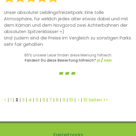
Unser absoluter Lieblingsfreizeitpark. Eine tolle
Atmosphäre, für wirklich jedes alter etwas dabei und mit
dem Kärnan und dem Novgorod zwei Achterbahnen der
absoluten Spitzenklasse! =)
Und zudem sind die Preise im Vergleich zu sonstigen Parks
sehr fair gehalten.
85% unserer Leser finden diese Meinung hilfreich.
Fandest Du diese Bewertung hilfreich?
ja
/
nein
<
|
1
|
2
|
3
|
4
|
5
|
6
|
7
|
8
|
9
|
10
|
>
|
10 Seiten >>
Freizeitparks