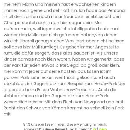
meinem Mann und meinen fast erwachsenen Kindern
immer noch gerne und sehr oft hin. Ich habe das Personal
in all den Jahren noch nie unfreundlich erlebt,selbst den
Chef persönlich sieht man hier sogar beim Müll
aufsammeln, weil irgendwelche intelligenten Leute mal
wieder den Mülleimer nich gefunden haben,von denen
wirklich überall genug stehen.Was jetzt aber nicht heissen
soll,dass hier Müll rumliegt. Es gehen immer Angestellte
rum, die dafür sorgen, dass alles sauber ist. Als unsere
Kinder damals noch klein waren, haben wir gemerkt, dass
der Park für jeden etwas bietet, egal ob groß oder klein,
hier kommt jeder auf seine Kosten. Das Essen ist im
ganzen Park sehr lecker, weil frisch gekocht,und auch
bezahlbar, im Gegensatz zum Beispiel zum Heide-Park der
ja gerade beim Essen Wahnsinns-Preise hat. Auch die
Achterbahnen sind im Gegensatz zum Heide-Park
wesendlich besser. Mit dem Fluch von Novgorod und erst
Recht den Schwur von Kärnan kommt so schnell kein Park
mit.
84% unserer Leser finden diese Meinung hilfreich.
Fandest Du diese Bewertung hilfreich?
ja
/
nein