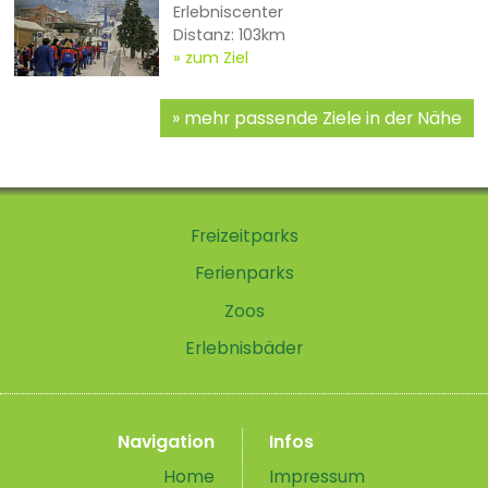
Erlebniscenter
Distanz: 103km
zum Ziel
mehr passende Ziele in der Nähe
Freizeitparks
Ferienparks
Zoos
Erlebnisbäder
Navigation
Infos
Home
Impressum