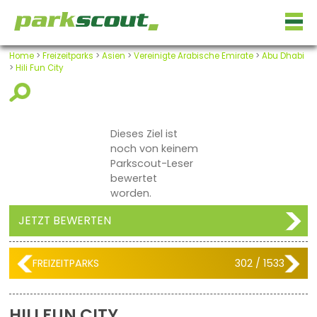
Home
>
Freizeitparks
>
Asien
>
Vereinigte Arabische Emirate
>
Abu Dhabi
>
Hili Fun City
Dieses Ziel ist
noch von keinem
Parkscout-Leser
bewertet
worden.
JETZT BEWERTEN
FREIZEITPARKS
302 / 1533
HILI FUN CITY