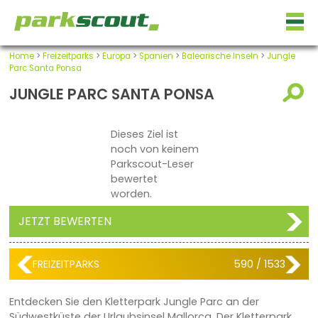
Home
>
Freizeitparks
>
Europa
>
Spanien
>
Balearische Inseln
>
Jungle
Parc Santa Ponsa
JUNGLE PARC SANTA PONSA
Dieses Ziel ist
noch von keinem
Parkscout-Leser
bewertet
worden.
JETZT BEWERTEN
FREIZEITPARKS
590 / 1533
Entdecken Sie den Kletterpark Jungle Parc an der
Südwestküste der Urlaubsinsel Mallorca. Der Kletterpark