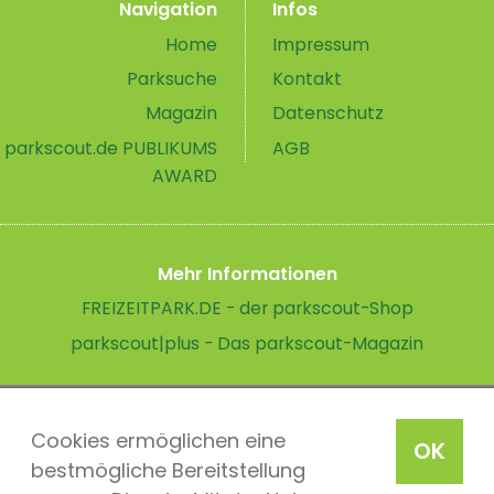
Navigation
Infos
Home
Impressum
Parksuche
Kontakt
Magazin
Datenschutz
parkscout.de PUBLIKUMS
AGB
AWARD
Mehr Informationen
FREIZEITPARK.DE - der parkscout-Shop
parkscout|plus - Das parkscout-Magazin
Cookies ermöglichen eine
OK
bestmögliche Bereitstellung