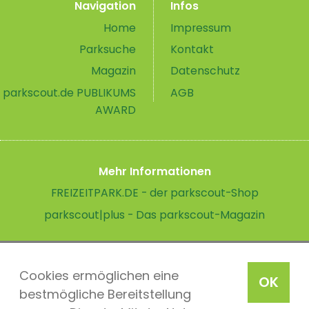
Navigation
Infos
Home
Impressum
Parksuche
Kontakt
Magazin
Datenschutz
parkscout.de PUBLIKUMS
AGB
AWARD
Mehr Informationen
FREIZEITPARK.DE - der parkscout-Shop
parkscout|plus - Das parkscout-Magazin
Cookies ermöglichen eine
OK
bestmögliche Bereitstellung