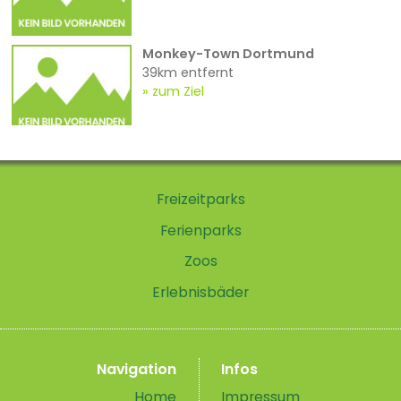
Monkey-Town Dortmund
39km entfernt
zum Ziel
Freizeitparks
Ferienparks
Zoos
Erlebnisbäder
Navigation
Infos
Home
Impressum