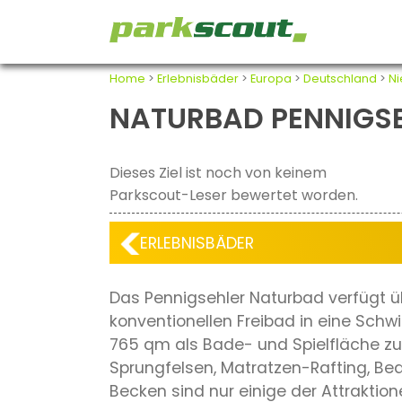
Home
>
Erlebnisbäder
>
Europa
>
Deutschland
>
N
NATURBAD PENNIGS
Dieses Ziel ist noch von keinem
Parkscout-Leser bewertet worden.
ERLEBNISBÄDER
Das Pennigsehler Naturbad verfügt ü
konventionellen Freibad in eine Sch
765 qm als Bade- und Spielfläche zu
Sprungfelsen, Matratzen-Rafting, B
Becken sind nur einige der Attraktio