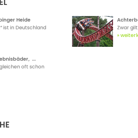
EL
pinger Heide
Achterb
“ ist in Deutschland
Zwar gilt
weiter
ebnisbäder, ...
gleichen oft schon
ÄHE