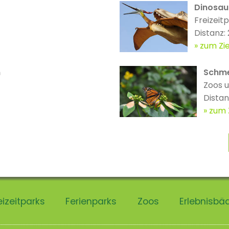
Dinosau
Freizeit
Distanz:
zum Zie
n
Schme
Zoos u
Dista
zum 
eizeitparks
Ferienparks
Zoos
Erlebnisbä