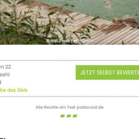
© Naturbad Pennigsehl
en 22
JETZT SELBST BEWERT
sehl
d
te des Ziels
Alle Rechte am Text: parkscout.de