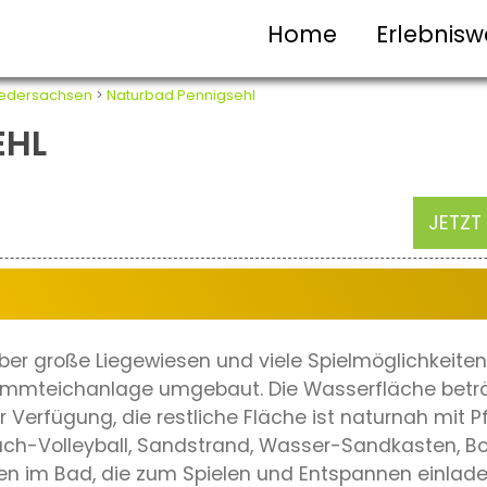
Home
Erlebnisw
iedersachsen
>
Naturbad Pennigsehl
EHL
JETZT
ber große Liegewiesen und viele Spielmöglichkeite
wimmteichanlage umgebaut. Die Wasserfläche beträ
r Verfügung, die restliche Fläche ist naturnah mit
each-Volleyball, Sandstrand, Wasser-Sandkasten, 
nen im Bad, die zum Spielen und Entspannen einlad