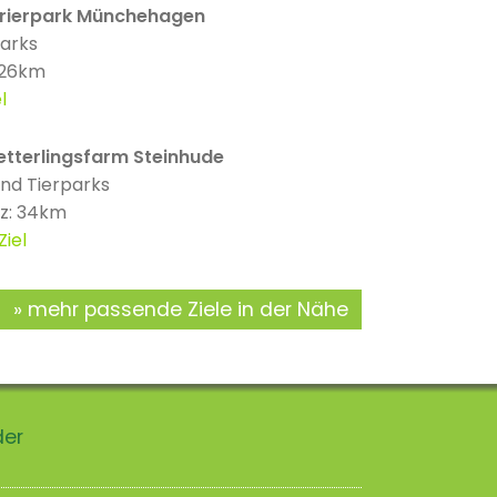
rierpark Münchehagen
parks
 26km
l
tterlingsfarm Steinhude
nd Tierparks
nz: 34km
Ziel
mehr passende Ziele in der Nähe
der