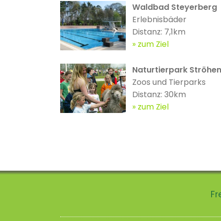
Waldbad Steyerberg
Erlebnisbäder
Distanz: 7,1km
zum Ziel
Naturtierpark Ströhe
Zoos und Tierparks
Distanz: 30km
zum Ziel
Fr