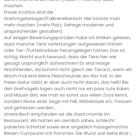
machen.
Etwas trostlos sind die
Greifvögelanlagen/Falknereibereich. Hier könnte man
mehr machen (mehr Platz, Gehege moderner und
ansprechender gestalten).
Auf einigen Bewertungsportalen habe ich Kritiken gelesen,
dass manche Tiere Verletzungen aufgewiesen hätten
oder Tier-/Futterkadaver herumgelegen hätten. Das ist
richtig. Macht euch bewusst, dass die Tiere hier wie
gesagt ursprünglich aufwachsen! Es sind riesige
Hirschherden, da kommt nicht gleich der Tierarzt, wenn ein
Hirsch mal eine kleine Fleischwunde am Rist hat. In der
freien Natur stirbt er aber auch nicht daran, das heilt! Bei
den Greifvögeln lagen auch nicht nur ein paar tote Küken
und Mäuse drin, wie man es sonst aus vielen Zoos kennt,
sondern Reste einer Ziege mit Fell, Wirbelsäule etc. Fressen
und gefressen werden...
Unterirdisch empfanden wir die Gastronomie im
Restaurant. Wir hatten ein ziemlich zähes, schlecht
paniertes Schnitzel sowie eine angeblich hausgemachte
Riesen-Currywurst mit Pommes. Die Wurst war keine Brat-,