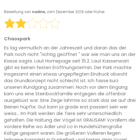
Bewertung von
nadine,
vom Dezember 2019 oder früher
Chaospark
Es lag vermutlich an der Jahreszeit und daran das der
Park noch nicht "richtig geöffnet " war wie man uns an der
Kasse sagte. Laut Homepage seit 15.2. Laut Kassenwart
gibt es keinen festen Eröffnungstermin. Der Park machte
insgesamt einen etwas ungepflegten Eindruck obwohl
das Grundkonzept nicht schlecht ist. Ich fasse kurz
unseren Rundgang zusammen: Noch vor dem Eingang
kam uns eine Steinbockfamilie entgegen die offenbar
ausgebüxt war. Eine Ziege lahmte so stark das sie auf drei
Beinen hüpfte. Gut kann ja grade erst passiert sein wer
weiss... Im Park werden die Tiere sehr unterschiedlich
gehalten. Die Haltung der Vögel ist GRAUSAM! Vorallem die
vordere Reihe wo Adler und co in Hundehüttengroße
Käfige gesperrt waren. Die größeren Vollieren liegen
teilweise komplett in Dunkelheit und bieten dem Vogel