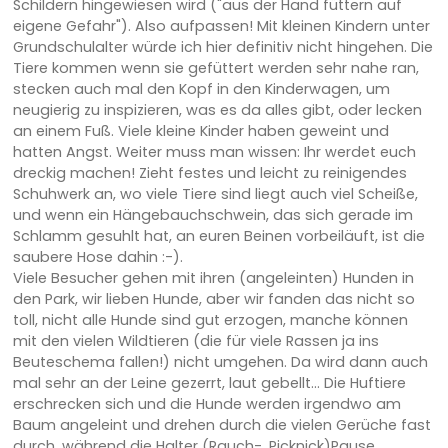
Schildern hingewiesen wird ("aus der Hand füttern auf
eigene Gefahr"). Also aufpassen! Mit kleinen Kindern unter
Grundschulalter würde ich hier definitiv nicht hingehen. Die
Tiere kommen wenn sie gefüttert werden sehr nahe ran,
stecken auch mal den Kopf in den Kinderwagen, um
neugierig zu inspizieren, was es da alles gibt, oder lecken
an einem Fuß. Viele kleine Kinder haben geweint und
hatten Angst. Weiter muss man wissen: Ihr werdet euch
dreckig machen! Zieht festes und leicht zu reinigendes
Schuhwerk an, wo viele Tiere sind liegt auch viel Scheiße,
und wenn ein Hängebauchschwein, das sich gerade im
Schlamm gesuhlt hat, an euren Beinen vorbeiläuft, ist die
saubere Hose dahin :-).
Viele Besucher gehen mit ihren (angeleinten) Hunden in
den Park, wir lieben Hunde, aber wir fanden das nicht so
toll, nicht alle Hunde sind gut erzogen, manche können
mit den vielen Wildtieren (die für viele Rassen ja ins
Beuteschema fallen!) nicht umgehen. Da wird dann auch
mal sehr an der Leine gezerrt, laut gebellt... Die Huftiere
erschrecken sich und die Hunde werden irgendwo am
Baum angeleint und drehen durch die vielen Gerüche fast
durch, während die Halter (Rauch-, Picknick)Pause