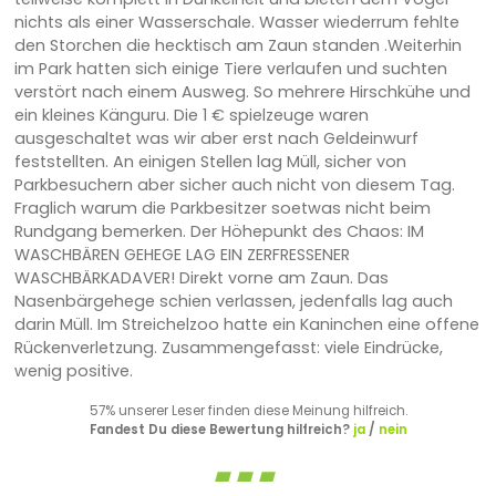
nichts als einer Wasserschale. Wasser wiederrum fehlte
den Storchen die hecktisch am Zaun standen .Weiterhin
im Park hatten sich einige Tiere verlaufen und suchten
verstört nach einem Ausweg. So mehrere Hirschkühe und
ein kleines Känguru. Die 1 € spielzeuge waren
ausgeschaltet was wir aber erst nach Geldeinwurf
feststellten. An einigen Stellen lag Müll, sicher von
Parkbesuchern aber sicher auch nicht von diesem Tag.
Fraglich warum die Parkbesitzer soetwas nicht beim
Rundgang bemerken. Der Höhepunkt des Chaos: IM
WASCHBÄREN GEHEGE LAG EIN ZERFRESSENER
WASCHBÄRKADAVER! Direkt vorne am Zaun. Das
Nasenbärgehege schien verlassen, jedenfalls lag auch
darin Müll. Im Streichelzoo hatte ein Kaninchen eine offene
Rückenverletzung. Zusammengefasst: viele Eindrücke,
wenig positive.
57% unserer Leser finden diese Meinung hilfreich.
Fandest Du diese Bewertung hilfreich?
ja
/
nein