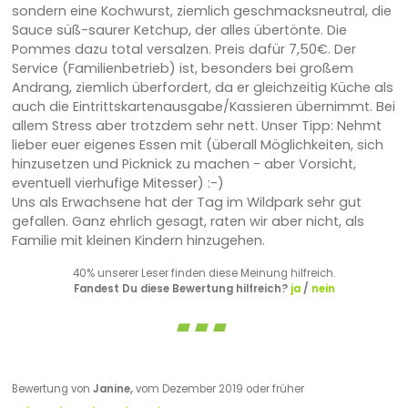
sondern eine Kochwurst, ziemlich geschmacksneutral, die
Sauce süß-saurer Ketchup, der alles übertönte. Die
Pommes dazu total versalzen. Preis dafür 7,50€. Der
Service (Familienbetrieb) ist, besonders bei großem
Andrang, ziemlich überfordert, da er gleichzeitig Küche als
auch die Eintrittskartenausgabe/Kassieren übernimmt. Bei
allem Stress aber trotzdem sehr nett. Unser Tipp: Nehmt
lieber euer eigenes Essen mit (überall Möglichkeiten, sich
hinzusetzen und Picknick zu machen - aber Vorsicht,
eventuell vierhufige Mitesser) :-)
Uns als Erwachsene hat der Tag im Wildpark sehr gut
gefallen. Ganz ehrlich gesagt, raten wir aber nicht, als
Familie mit kleinen Kindern hinzugehen.
40% unserer Leser finden diese Meinung hilfreich.
Fandest Du diese Bewertung hilfreich?
ja
/
nein
Bewertung von
Janine,
vom Dezember 2019 oder früher