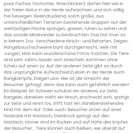
paar Füchse, Fischotter, Waschbären) dürfen hier wie in
der freien Natur in der Herde aufwachsen und sich völlig
frei bewegen. Beeindruckend, solch große, aus
unterschiedlichen Tierarten bestehende Gruppen auf der
weitläufigen Fläche springen, grasen, ruhen zu sehen und
das soziale Miteinander zu beobachten. Das hat man so
in keinem Zoo. Verschiedene Hirsch- und Reharten, Ziegen,
Hängebauchschweine bunt durchgemischt, viele mit
Jungen. Man kann wunderschöne Fotos machen. Die Tiere
sind sehr zahm, lassen sich streicheln, kommen ohne
Scheu auf einen zu. Auf der anderen Seite gibt es durch
das ursprüngliche Aufwachsen/Leben in der Herde auch
Rangkämpfe, balgen usw. Hier ist die Umsicht der
Besucher gefragt, denn das kann auch gefährlich werden!
Ein Beispiel: Ein Schwein schubst ein anderes zur Seite,
Rangelei, daneben steht ein Hirsch, erschreckt sich, springt
zur Seite und rennt los, trifft fast ein danebenstehendes
Kind mit dem Huf. Oder auch: Besucher sitzen auf einer
Holzbank mit Holztisch, Steinbock springt auf den
Holztisch, Hörner sind im Rücken und auf Höhe des Kopfes
der Besucher... Tiere können auch beißen, wie überall auf