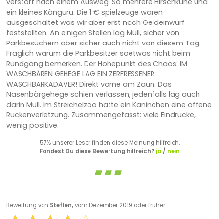
verstört nach einem Ausweg. So mehrere Hirschkühe und
ein kleines Känguru. Die 1 € spielzeuge waren
ausgeschaltet was wir aber erst nach Geldeinwurf
feststellten. An einigen Stellen lag Müll, sicher von
Parkbesuchern aber sicher auch nicht von diesem Tag.
Fraglich warum die Parkbesitzer soetwas nicht beim
Rundgang bemerken. Der Höhepunkt des Chaos: IM
WASCHBÄREN GEHEGE LAG EIN ZERFRESSENER
WASCHBÄRKADAVER! Direkt vorne am Zaun. Das
Nasenbärgehege schien verlassen, jedenfalls lag auch
darin Müll. Im Streichelzoo hatte ein Kaninchen eine offene
Rückenverletzung. Zusammengefasst: viele Eindrücke,
wenig positive.
57% unserer Leser finden diese Meinung hilfreich.
Fandest Du diese Bewertung hilfreich?
ja
/
nein
Bewertung von
Steffen,
vom Dezember 2019 oder früher