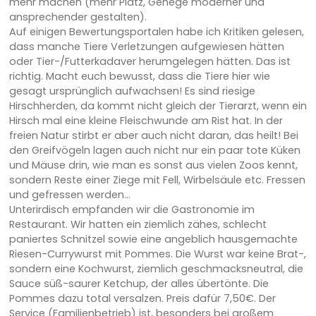
mehr machen (mehr Platz, Gehege moderner und
ansprechender gestalten).
Auf einigen Bewertungsportalen habe ich Kritiken gelesen,
dass manche Tiere Verletzungen aufgewiesen hätten
oder Tier-/Futterkadaver herumgelegen hätten. Das ist
richtig. Macht euch bewusst, dass die Tiere hier wie
gesagt ursprünglich aufwachsen! Es sind riesige
Hirschherden, da kommt nicht gleich der Tierarzt, wenn ein
Hirsch mal eine kleine Fleischwunde am Rist hat. In der
freien Natur stirbt er aber auch nicht daran, das heilt! Bei
den Greifvögeln lagen auch nicht nur ein paar tote Küken
und Mäuse drin, wie man es sonst aus vielen Zoos kennt,
sondern Reste einer Ziege mit Fell, Wirbelsäule etc. Fressen
und gefressen werden...
Unterirdisch empfanden wir die Gastronomie im
Restaurant. Wir hatten ein ziemlich zähes, schlecht
paniertes Schnitzel sowie eine angeblich hausgemachte
Riesen-Currywurst mit Pommes. Die Wurst war keine Brat-,
sondern eine Kochwurst, ziemlich geschmacksneutral, die
Sauce süß-saurer Ketchup, der alles übertönte. Die
Pommes dazu total versalzen. Preis dafür 7,50€. Der
Service (Familienbetrieb) ist, besonders bei großem