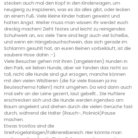
stecken auch mal den Kopf in den Kinderwagen, um
neugierig zu inspizieren, was es da alles gibt, oder lecken
an einem Fuß. Viele kleine Kinder haben geweint und
hatten Angst. Weiter muss man wissen: Ihr werdet euch
dreckig machen! Zieht festes und leicht zu reinigendes
Schuhwerk an, wo viele Tiere sind liegt auch viel Scheiße,
und wenn ein Hängebauchschwein, das sich gerade im
Schlamm gesuhlt hat, an euren Beinen vorbeiläuft, ist die
saubere Hose dahin :-).
Viele Besucher gehen mit ihren (angeleinten) Hunden in
den Park, wir lieben Hunde, aber wir fanden das nicht so
toll, nicht alle Hunde sind gut erzogen, manche können
mit den vielen Wildtieren (die für viele Rassen ja ins
Beuteschema fallen!) nicht umgehen. Da wird dann auch
mal sehr an der Leine gezerrt, laut gebellt... Die Huftiere
erschrecken sich und die Hunde werden irgendwo am
Baum angeleint und drehen durch die vielen Gerüche fast
durch, während die Halter (Rauch-, Picknick)Pause
machen.
Etwas trostlos sind die
Greifvögelanlagen/Falknereibereich. Hier könnte man