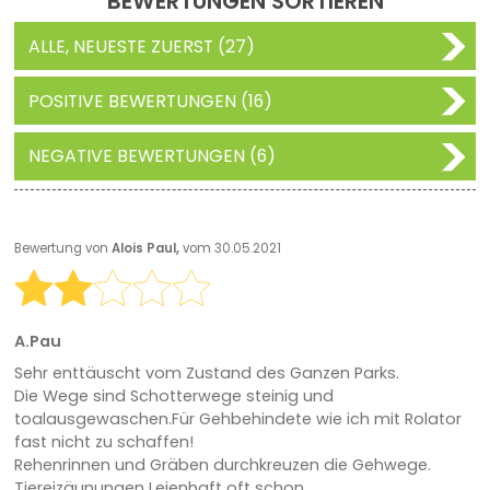
BEWERTUNGEN SORTIEREN
ALLE, NEUESTE ZUERST (27)
POSITIVE BEWERTUNGEN (16)
NEGATIVE BEWERTUNGEN (6)
Bewertung von
Alois Paul,
vom 30.05.2021
A.Pau
Sehr enttäuscht vom Zustand des Ganzen Parks.
Die Wege sind Schotterwege steinig und
toalausgewaschen.Für Gehbehindete wie ich mit Rolator
fast nicht zu schaffen!
Rehenrinnen und Gräben durchkreuzen die Gehwege.
Tiereizäunungen Leienhaft oft schon