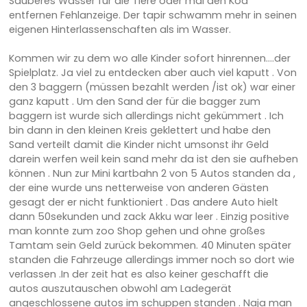
Sauberes Wasser für die Tiere oder mal den Kod
entfernen Fehlanzeige. Der tapir schwamm mehr in seinen
eigenen Hinterlassenschaften als im Wasser.
Kommen wir zu dem wo alle Kinder sofort hinrennen....der
Spielplatz. Ja viel zu entdecken aber auch viel kaputt . Von
den 3 baggern (müssen bezahlt werden /ist ok) war einer
ganz kaputt . Um den Sand der für die bagger zum
baggern ist wurde sich allerdings nicht gekümmert . Ich
bin dann in den kleinen Kreis geklettert und habe den
Sand verteilt damit die Kinder nicht umsonst ihr Geld
darein werfen weil kein sand mehr da ist den sie aufheben
können . Nun zur Mini kartbahn 2 von 5 Autos standen da ,
der eine wurde uns netterweise von anderen Gästen
gesagt der er nicht funktioniert . Das andere Auto hielt
dann 50sekunden und zack Akku war leer . Einzig positive
man konnte zum zoo Shop gehen und ohne großes
Tamtam sein Geld zurück bekommen. 40 Minuten später
standen die Fahrzeuge allerdings immer noch so dort wie
verlassen .In der zeit hat es also keiner geschafft die
autos auszutauschen obwohl am Ladegerät
angeschlossene autos im schuppen standen . Naja man