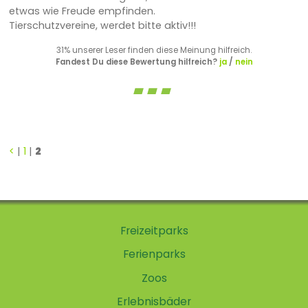
etwas wie Freude empfinden.
Tierschutzvereine, werdet bitte aktiv!!!
31% unserer Leser finden diese Meinung hilfreich.
Fandest Du diese Bewertung hilfreich?
ja
/
nein
<
|
1
|
2
Freizeitparks
Ferienparks
Zoos
Erlebnisbäder