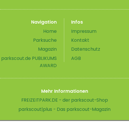
Navigation
Infos
Home
Impressum
Parksuche
Kontakt
Magazin
Datenschutz
parkscout.de PUBLIKUMS
AGB
AWARD
Mehr Informationen
FREIZEITPARK.DE - der parkscout-Shop
parkscout|plus - Das parkscout-Magazin