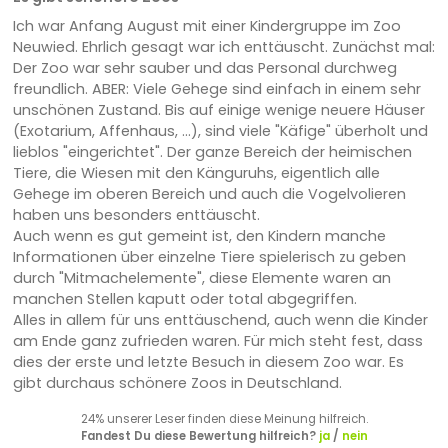
Ich war Anfang August mit einer Kindergruppe im Zoo
Neuwied. Ehrlich gesagt war ich enttäuscht. Zunächst mal:
Der Zoo war sehr sauber und das Personal durchweg
freundlich. ABER: Viele Gehege sind einfach in einem sehr
unschönen Zustand. Bis auf einige wenige neuere Häuser
(Exotarium, Affenhaus, ...), sind viele "Käfige" überholt und
lieblos "eingerichtet". Der ganze Bereich der heimischen
Tiere, die Wiesen mit den Känguruhs, eigentlich alle
Gehege im oberen Bereich und auch die Vogelvolieren
haben uns besonders enttäuscht.
Auch wenn es gut gemeint ist, den Kindern manche
Informationen über einzelne Tiere spielerisch zu geben
durch "Mitmachelemente", diese Elemente waren an
manchen Stellen kaputt oder total abgegriffen.
Alles in allem für uns enttäuschend, auch wenn die Kinder
am Ende ganz zufrieden waren. Für mich steht fest, dass
dies der erste und letzte Besuch in diesem Zoo war. Es
gibt durchaus schönere Zoos in Deutschland.
24% unserer Leser finden diese Meinung hilfreich.
Fandest Du diese Bewertung hilfreich?
ja
/
nein