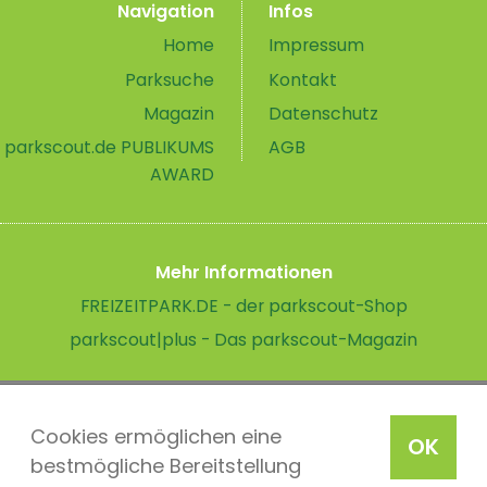
Navigation
Infos
Home
Impressum
Parksuche
Kontakt
Magazin
Datenschutz
parkscout.de PUBLIKUMS
AGB
AWARD
Mehr Informationen
FREIZEITPARK.DE - der parkscout-Shop
parkscout|plus - Das parkscout-Magazin
Cookies ermöglichen eine
OK
bestmögliche Bereitstellung