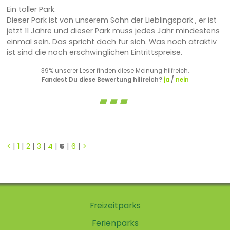
Ein toller Park.
Dieser Park ist von unserem Sohn der Lieblingspark , er ist
jetzt 11 Jahre und dieser Park muss jedes Jahr mindestens
einmal sein. Das spricht doch für sich. Was noch atraktiv
ist sind die noch erschwinglichen Eintrittspreise.
39% unserer Leser finden diese Meinung hilfreich.
Fandest Du diese Bewertung hilfreich?
ja
/
nein
<
|
1
|
2
|
3
|
4
|
5
|
6
|
>
Freizeitparks
Ferienparks