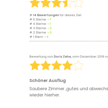
#
14 Bewertungen
für dieses Ziel
# 5 Sterne:
7
# 4 Sterne:
1
# 3 Sterne:
2
# 2 Sterne:
0
# 1 Stern:
4
Bewertung von
Doris Zehe,
vom Dezember 2019 od
Schöner Ausflug
Saubere Zimmer ,gutes und abwechsl
wieder hierher.