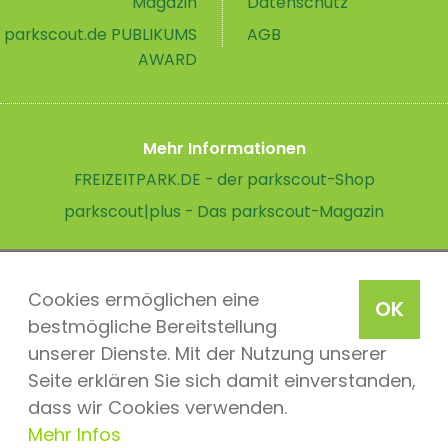
Magazin
Datenschutz
parkscout.de PUBLIKUMS
AGB
AWARD
Mehr Informationen
FREIZEITPARK.DE - der parkscout-Shop
parkscout|plus - Das parkscout-Magazin
Cookies ermöglichen eine
OK
bestmögliche Bereitstellung
unserer Dienste. Mit der Nutzung unserer
Seite erklären Sie sich damit einverstanden,
dass wir Cookies verwenden.
Mehr Infos
parkscout.de 2026, ein Produkt der Parkteam AG