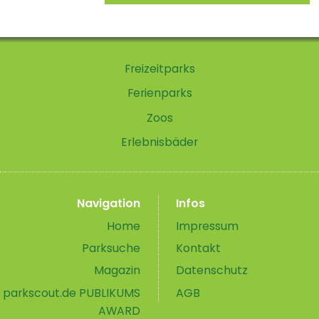
Freizeitparks
Ferienparks
Zoos
Erlebnisbäder
Navigation
Infos
Home
Impressum
Parksuche
Kontakt
Magazin
Datenschutz
parkscout.de PUBLIKUMS
AGB
AWARD