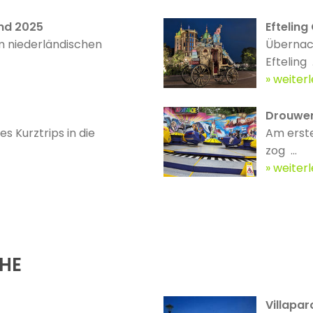
nd 2025
Efteling
m niederländischen
Übernach
Efteling .
weiter
Drouwen
s Kurztrips in die
Am erste
zog ...
weiter
ÄHE
Villapa