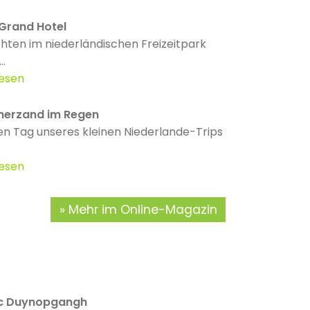
 Grand Hotel
ten im niederländischen Freizeitpark
..
lesen
erzand im Regen
n Tag unseres kleinen Niederlande-Trips
lesen
Mehr im Online-Magazin
rc Duynopgangh