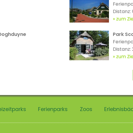
Ferienp
Distanz:
zum Zie
 Ooghduyne
Park Sc
Ferienp
Distanz:
zum Zie
eizeitparks
Ferienparks
Zoos
Erlebnisbä