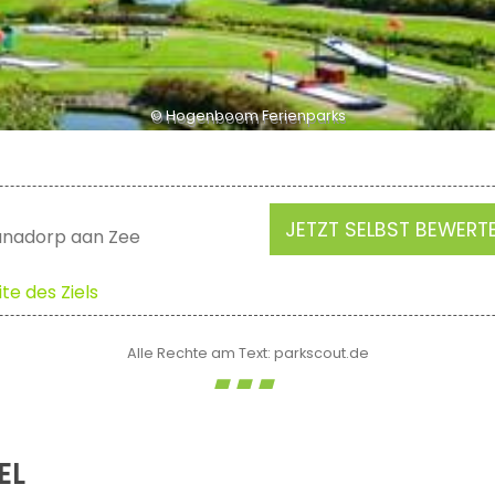
© Hogenboom Ferienparks
JETZT SELBST BEWERT
ianadorp aan Zee
te des Ziels
Alle Rechte am Text: parkscout.de
EL