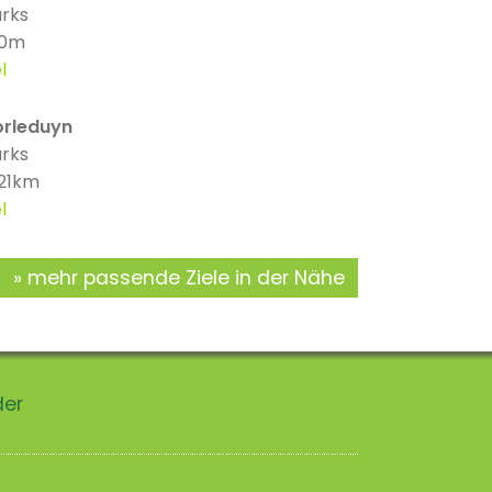
arks
 0m
l
orleduyn
arks
 21km
l
mehr passende Ziele in der Nähe
der