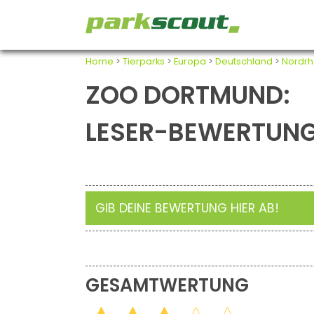
Home
>
Tierparks
>
Europa
>
Deutschland
>
Nordrh
ZOO DORTMUND:
LESER-BEWERTUN
GIB DEINE BEWERTUNG HIER AB!
GESAMTWERTUNG