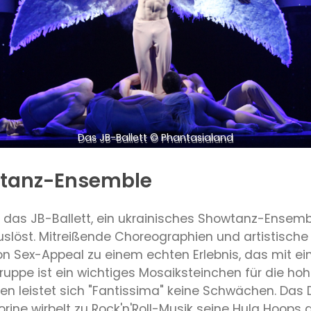
Das JB-Ballett © Phantasialand
wtanz-Ensemble
 das JB-Ballett, ein ukrainisches Showtanz-Ensembl
slöst. Mitreißende Choreographien und artistische
n Sex-Appeal zu einem echten Erlebnis, das mit ei
ruppe ist ein wichtiges Mosaiksteinchen für die h
en leistet sich "Fantissima" keine Schwächen. Das D
ne wirbelt zu Rock'n'Roll-Musik seine Hula Hoops du