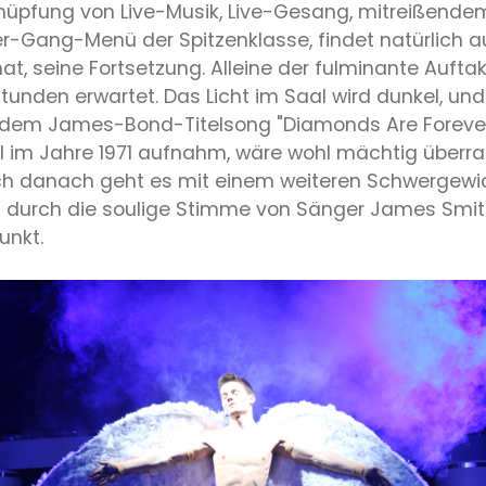
nüpfung von Live-Musik, Live-Gesang, mitreißendem 
-Gang-Menü der Spitzenklasse, findet natürlich auc
, seine Fortsetzung. Alleine der fulminante Auftak
nden erwartet. Das Licht im Saal wird dunkel, und
 dem James-Bond-Titelsong "Diamonds Are Forever"
itel im Jahre 1971 aufnahm, wäre wohl mächtig übe
leich danach geht es mit einem weiteren Schwergewic
 durch die soulige Stimme von Sänger James Smit
unkt.