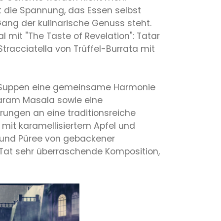
ht die Spannung, das Essen selbst
Gang der kulinarische Genuss steht.
l mit "The Taste of Revelation": Tatar
racciatella von Trüffel-Burrata mit
e Suppen eine gemeinsame Harmonie
Garam Masala sowie eine
ungen an eine traditionsreiche
n mit karamellisiertem Apfel und
m und Püree von gebackener
er Tat sehr überraschende Komposition,