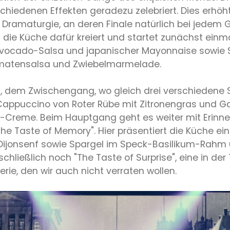
rschiedenen Effekten geradezu zelebriert. Dies erhö
 Dramaturgie, an deren Finale natürlich bei jedem 
 die Küche dafür kreiert und startet zunächst einma
Avocado-Salsa und japanischer Mayonnaise sowie St
omatensalsa und Zwiebelmarmelade.
", dem Zwischengang, wo gleich drei verschieden
 Cappuccino von Roter Rübe mit Zitronengras und 
Creme. Beim Hauptgang geht es weiter mit Erinner
he Taste of Memory". Hier präsentiert die Küche ei
zu Dijonsenf sowie Spargel im Speck-Basilikum-Rah
 schließlich noch "The Taste of Surprise", eine in d
rie, den wir auch nicht verraten wollen.