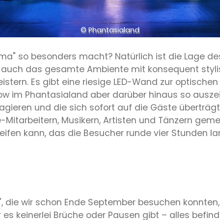
© Phantasialand
ima" so besonders macht? Natürlich ist die Lage de
und auch das gesamte Ambiente mit konsequent sty
stern. Es gibt eine riesige LED-Wand zur optische
w im Phantasialand aber darüber hinaus so auszeic
n agieren und die sich sofort auf die Gäste überträg
e-Mitarbeitern, Musikern, Artisten und Tänzern ge
fen kann, das die Besucher runde vier Stunden la
a", die wir schon Ende September besuchen konnten, 
r es keinerlei Brüche oder Pausen gibt – alles befi