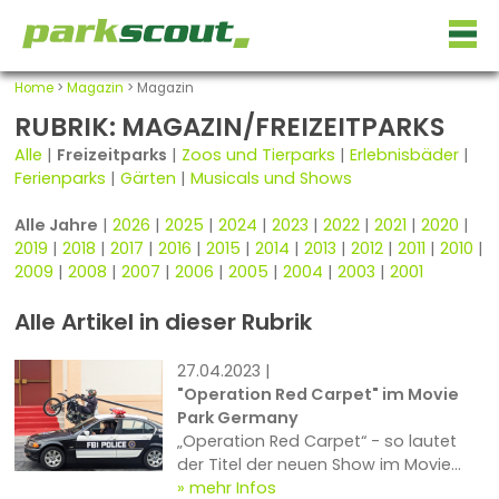
Home
>
Magazin
> Magazin
RUBRIK: MAGAZIN/FREIZEITPARKS
Alle
|
Freizeitparks
|
Zoos und Tierparks
|
Erlebnisbäder
|
Ferienparks
|
Gärten
|
Musicals und Shows
Alle Jahre
|
2026
|
2025
|
2024
|
2023
|
2022
|
2021
|
2020
|
2019
|
2018
|
2017
|
2016
|
2015
|
2014
|
2013
|
2012
|
2011
|
2010
|
2009
|
2008
|
2007
|
2006
|
2005
|
2004
|
2003
|
2001
Alle Artikel in dieser Rubrik
27.04.2023 |
"Operation Red Carpet" im Movie
Park Germany
„Operation Red Carpet“ - so lautet
der Titel der neuen Show im Movie
Park Germany, und der Name ist hier
mehr Infos