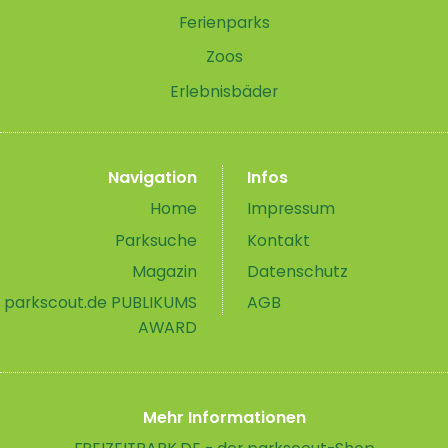
"Rote Karte" - und es ist immer wieder
Ferienparks
faszinierend, wie dieses Konzept
Zoos
perfekt aufgeht
Erlebnisbäder
Navigation
Infos
Home
Impressum
Parksuche
Kontakt
Magazin
Datenschutz
parkscout.de PUBLIKUMS
AGB
AWARD
Mehr Informationen