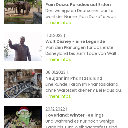
anschauen konnten.
A Forbidden Forest Experience.
Pairi Daiza: Paradies auf Erden
Den wenigsten Deutschen dürfte
wohl der Name „Pairi Daiza“ etwas
sagen, dabei handelt es sich dabei
mehr Infos
nicht nur um einen schon mehrfach
als bester Tierpark Belgiens
11.01.2023 |
ausgezeichneten Zoo, sondern um
Walt Disney - eine Legende
eine atemberaubende
Von den Planungen für das erste
Erlebnislandschaft, wie wir sie bisher
Disneyland bis zum Tode von Walt
nur sehr selten gesehen haben, doch
Disney im Jahre 1966...
mehr Infos
dazu später mehr.
08.01.2023 |
Neujahr im Phantasialand
Eine Runde Taron im Phantasialand
ohne Wartezeit drehen? Bei Maus au
Chocolat gleich in die Station
mehr Infos
durchgehen?
20.12.2022 |
Toverland: Winter Feelings
Und während es nur noch wenige
Tage bis zum Weihnachtsfest sind,