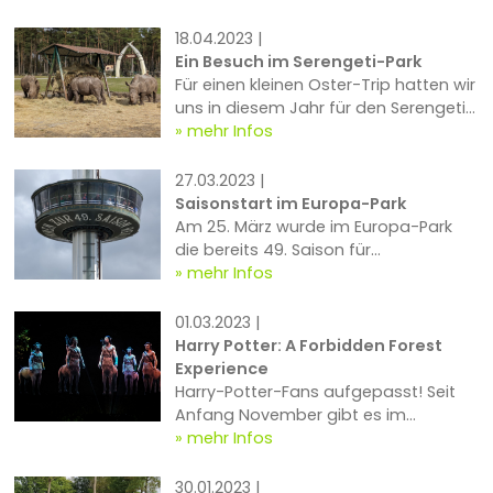
Programm. Es geht nämlich
thematisch um die Award Verleihung
18.04.2023 |
des „Golden Sam Award“ mitten in
Ein Besuch im Serengeti-Park
Hollywood, dem wichtigsten Filmpreis,
Für einen kleinen Oster-Trip hatten wir
den die Movie Park Studios jährlich an
uns in diesem Jahr für den Serengeti-
das Who is Who der Filmbranche
Park entschieden, der rund 30
mehr Infos
vergeben.
Kilometer vom Heide Park Resort
entfernt zu finden ist ...
27.03.2023 |
Saisonstart im Europa-Park
Am 25. März wurde im Europa-Park
die bereits 49. Saison für
Deutschlands größten Freizeitpark
mehr Infos
eröffnet. Und obwohl die
Fertigstellung der neuen Achterbahn
01.03.2023 |
mitsamt neuem kroatischen
Harry Potter: A Forbidden Forest
Themenbereich auf das kommende
Experience
Jahr verschoben werden musste, gibt
Harry-Potter-Fans aufgepasst! Seit
es trotzdem auch 2023 im Park so
Anfang November gibt es im
einige Neuheiten zu entdecken, von
belgischen Schloss Groeneberg in der
mehr Infos
denen wir uns am Wochenende trotz
Nähe von Brüssel eine Neuheit, die Ihr
durchwachsenem Wetter einige
nicht verpassen solltet: Harry Potter –
30.01.2023 |