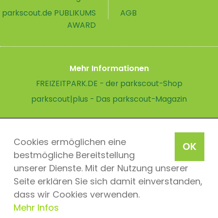
parkscout.de PUBLIKUMS
AGB
AWARD
Mehr Informationen
FREIZEITPARK.DE - der parkscout-Shop
parkscout|plus - Das parkscout-Magazin
Cookies ermöglichen eine
OK
bestmögliche Bereitstellung
unserer Dienste. Mit der Nutzung unserer
Seite erklären Sie sich damit einverstanden,
dass wir Cookies verwenden.
Mehr Infos
parkscout.de 2026, ein Produkt der Parkteam AG