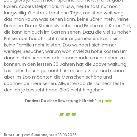
Zoo gibts ja kaum noch spannende Tiere. Früher gabs
Bären, cooles Delphinarium usw, heute fast nur noch
langweilig. Glaube 2 trostlose Tiger, meist so weit weg
das man kaum was sehen kann, keine Bären mehr, keine
Delphine. Dafür Streichelviecher und Fische und Käfer. Toll,
die kann ich auch im Garten sehen. Dazu die viel zu hohen
Preise, überhaupt nicht mehr angemessen. Kann sich
keine Familie mehr leisten. Zoo wundert sich immer
weniger Besucher, warum wohl? Viel zu hohe Kosten um
dann nichts schönes oder spannendes mehr sehen zu
können. In den letzten 30 Jahren hat die Zooverwaltung
fast alles falsch gemacht. Artenschutz gut und schön,
aber im Zoo möchten die Menschen schöne und
spannende Tiere sehen. Allwetterzoo der schlechteste
den ich je besucht habe. Bloß nicht hingehen.
Fandest Du diese Bewertung hilfreich?
ja
/
nein
Bewertung von
Susanne,
vom 18.03.2026