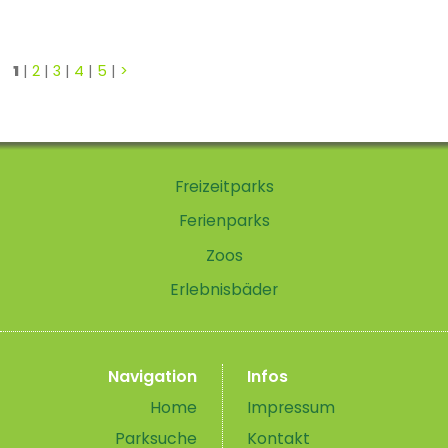
1
|
2
|
3
|
4
|
5
|
>
Freizeitparks
Ferienparks
Zoos
Erlebnisbäder
Navigation
Infos
Home
Impressum
Parksuche
Kontakt