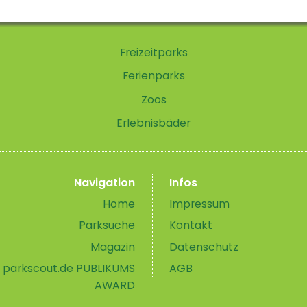
Freizeitparks
Ferienparks
Zoos
Erlebnisbäder
Navigation
Infos
Home
Impressum
Parksuche
Kontakt
Magazin
Datenschutz
parkscout.de PUBLIKUMS
AGB
AWARD