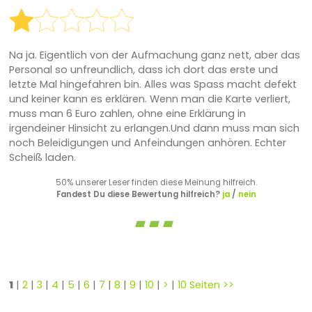
Na ja. Eigentlich von der Aufmachung ganz nett, aber das
Personal so unfreundlich, dass ich dort das erste und
letzte Mal hingefahren bin. Alles was Spass macht defekt
und keiner kann es erklären. Wenn man die Karte verliert,
muss man 6 Euro zahlen, ohne eine Erklärung in
irgendeiner Hinsicht zu erlangen.Und dann muss man sich
noch Beleidigungen und Anfeindungen anhören. Echter
Scheiß laden.
50% unserer Leser finden diese Meinung hilfreich.
Fandest Du diese Bewertung hilfreich?
ja
/
nein
1
|
2
|
3
|
4
|
5
|
6
|
7
|
8
|
9
|
10
|
>
|
10 Seiten >>