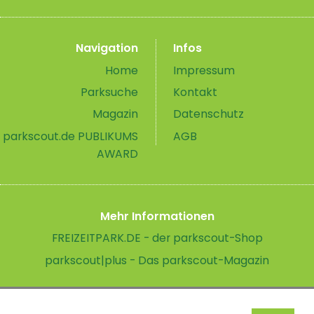
Navigation
Infos
Home
Impressum
Parksuche
Kontakt
Magazin
Datenschutz
parkscout.de PUBLIKUMS
AGB
AWARD
Mehr Informationen
FREIZEITPARK.DE - der parkscout-Shop
parkscout|plus - Das parkscout-Magazin