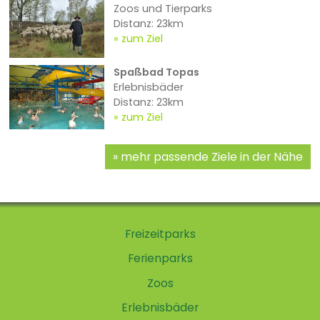
Zoos und Tierparks
Distanz: 23km
zum Ziel
Spaßbad Topas
Erlebnisbäder
Distanz: 23km
zum Ziel
mehr passende Ziele in der Nähe
Freizeitparks
Ferienparks
Zoos
Erlebnisbäder