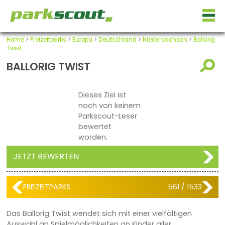
Home
>
Freizeitparks
>
Europa
>
Deutschland
>
Niedersachsen
>
Ballorig
Twist
BALLORIG TWIST
Dieses Ziel ist
noch von keinem
Parkscout-Leser
bewertet
worden.
JETZT BEWERTEN
FREIZEITPARKS
561 / 1533
Das Ballorig Twist wendet sich mit einer vielfältigen
Auswahl an Spielmöglichkeiten an Kinder aller