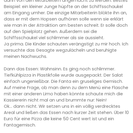
dann von den Mitarbeitern angemacht zu werden. Bestes
Beispiel: ein kleiner Junge hüpfte an der Schiffsschaukel
am Eingang umher. Die einzige Mitarbeiterin blökte ihn an,
dass er mit dem Hopsen aufhören solle wenn sie erklärt
wie man in der Attraktion am besten schreit. Er solle doch
auf den Spielplatz gehen. Außerdem sei die
Schiffsschaukel viel schlimmer als sie aussieht.
Ja prima. Die Kinder schauten verängstigt zu mir hoch. Ich
versuchte das Gesagte wegzulächeln und beruhigte
meinen Nachwuchs.
Dann das Essen: Wahnsinn. Es ging noch schlimmer.
Tiefkühlpizza in Plastikfolie wurde ausgepackt. Der Salat
einfach ungenießbar. Die Fanta ein gruseliges Gemisch.
Auf meine Frage, ob man denn zu dem Menü eine Flasche
mit einer anderen Limo haben könnte schaute mich die
Kassiererin nicht mal an und brummte nur: Nein!
Ok… dann nicht. Wir setzen uns in ein völlig verdrecktes
Areal und ließen das Essen nach kurzer Zeit stehen. Über 10
Euro für eine Pizza die keine 50 Cent wert ist und ein
Fantagemisch.