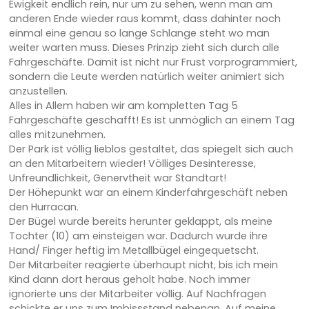
Ewigkeit endlich rein, nur um zu sehen, wenn man am
anderen Ende wieder raus kommt, dass dahinter noch
einmal eine genau so lange Schlange steht wo man
weiter warten muss. Dieses Prinzip zieht sich durch alle
Fahrgeschäfte. Damit ist nicht nur Frust vorprogrammiert,
sondern die Leute werden natürlich weiter animiert sich
anzustellen.
Alles in Allem haben wir am kompletten Tag 5
Fahrgeschäfte geschafft! Es ist unmöglich an einem Tag
alles mitzunehmen.
Der Park ist völlig lieblos gestaltet, das spiegelt sich auch
an den Mitarbeitern wieder! Völliges Desinteresse,
Unfreundlichkeit, Genervtheit war Standtart!
Der Höhepunkt war an einem Kinderfahrgeschäft neben
den Hurracan.
Der Bügel wurde bereits herunter geklappt, als meine
Tochter (10) am einsteigen war. Dadurch wurde ihre
Hand/ Finger heftig im Metallbügel eingequetscht.
Der Mitarbeiter reagierte überhaupt nicht, bis ich mein
Kind dann dort heraus geholt habe. Noch immer
ignorierte uns der Mitarbeiter völlig. Auf Nachfragen
schickte er uns zum Imbissstand nebenan. Auf meine