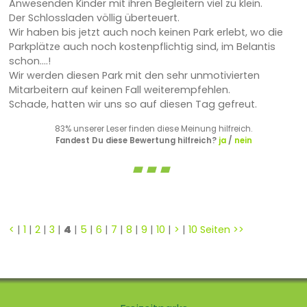
Anwesenden Kinder mit ihren Begleitern viel zu klein.
Der Schlossladen völlig überteuert.
Wir haben bis jetzt auch noch keinen Park erlebt, wo die
Parkplätze auch noch kostenpflichtig sind, im Belantis
schon....!
Wir werden diesen Park mit den sehr unmotivierten
Mitarbeitern auf keinen Fall weiterempfehlen.
Schade, hatten wir uns so auf diesen Tag gefreut.
83% unserer Leser finden diese Meinung hilfreich.
Fandest Du diese Bewertung hilfreich?
ja
/
nein
<
|
1
|
2
|
3
|
4
|
5
|
6
|
7
|
8
|
9
|
10
|
>
|
10 Seiten >>