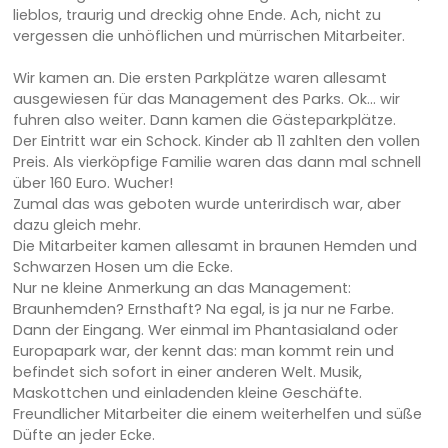
lieblos, traurig und dreckig ohne Ende. Ach, nicht zu
vergessen die unhöflichen und mürrischen Mitarbeiter.
Wir kamen an. Die ersten Parkplätze waren allesamt
ausgewiesen für das Management des Parks. Ok… wir
fuhren also weiter. Dann kamen die Gästeparkplätze.
Der Eintritt war ein Schock. Kinder ab 11 zahlten den vollen
Preis. Als vierköpfige Familie waren das dann mal schnell
über 160 Euro. Wucher!
Zumal das was geboten wurde unterirdisch war, aber
dazu gleich mehr.
Die Mitarbeiter kamen allesamt in braunen Hemden und
Schwarzen Hosen um die Ecke.
Nur ne kleine Anmerkung an das Management:
Braunhemden? Ernsthaft? Na egal, is ja nur ne Farbe.
Dann der Eingang. Wer einmal im Phantasialand oder
Europapark war, der kennt das: man kommt rein und
befindet sich sofort in einer anderen Welt. Musik,
Maskottchen und einladenden kleine Geschäfte.
Freundlicher Mitarbeiter die einem weiterhelfen und süße
Düfte an jeder Ecke.