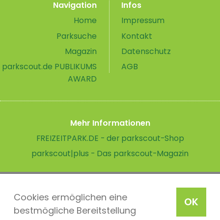
Navigation
Infos
Home
Impressum
Parksuche
Kontakt
Magazin
Datenschutz
parkscout.de PUBLIKUMS
AGB
AWARD
Mehr Informationen
FREIZEITPARK.DE - der parkscout-Shop
parkscout|plus - Das parkscout-Magazin
Cookies ermöglichen eine
OK
bestmögliche Bereitstellung