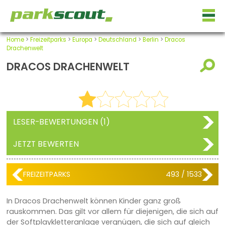
Home
>
Freizeitparks
>
Europa
>
Deutschland
>
Berlin
>
Dracos
Drachenwelt
DRACOS DRACHENWELT
LESER-BEWERTUNGEN (1)
JETZT BEWERTEN
FREIZEITPARKS
493 / 1533
In Dracos Drachenwelt können Kinder ganz groß
rauskommen. Das gilt vor allem für diejenigen, die sich auf
der Softplaykletteranlage vergnügen, die sich auf gleich