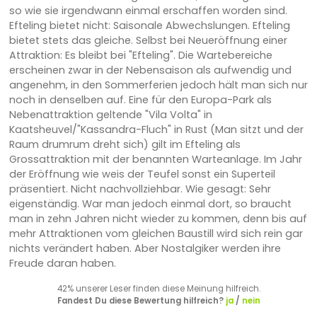
so wie sie irgendwann einmal erschaffen worden sind.
Efteling bietet nicht: Saisonale Abwechslungen. Efteling
bietet stets das gleiche. Selbst bei Neueröffnung einer
Attraktion: Es bleibt bei "Efteling". Die Wartebereiche
erscheinen zwar in der Nebensaison als aufwendig und
angenehm, in den Sommerferien jedoch hält man sich nur
noch in denselben auf. Eine für den Europa-Park als
Nebenattraktion geltende "Vila Volta" in
Kaatsheuvel/"Kassandra-Fluch" in Rust (Man sitzt und der
Raum drumrum dreht sich) gilt im Efteling als
Grossattraktion mit der benannten Warteanlage. Im Jahr
der Eröffnung wie weis der Teufel sonst ein Superteil
präsentiert. Nicht nachvollziehbar. Wie gesagt: Sehr
eigenständig. War man jedoch einmal dort, so braucht
man in zehn Jahren nicht wieder zu kommen, denn bis auf
mehr Attraktionen vom gleichen Baustill wird sich rein gar
nichts verändert haben. Aber Nostalgiker werden ihre
Freude daran haben.
42% unserer Leser finden diese Meinung hilfreich.
Fandest Du diese Bewertung hilfreich?
ja
/
nein