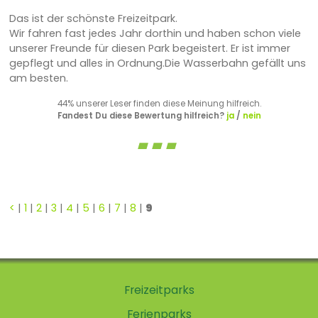
Das ist der schönste Freizeitpark.
Wir fahren fast jedes Jahr dorthin und haben schon viele
unserer Freunde für diesen Park begeistert. Er ist immer
gepflegt und alles in Ordnung.Die Wasserbahn gefällt uns
am besten.
44% unserer Leser finden diese Meinung hilfreich.
Fandest Du diese Bewertung hilfreich?
ja
/
nein
<
|
1
|
2
|
3
|
4
|
5
|
6
|
7
|
8
|
9
Freizeitparks
Ferienparks