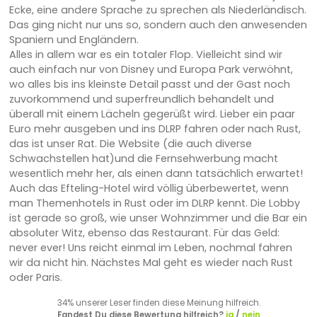
Ecke, eine andere Sprache zu sprechen als Niederländisch.
Das ging nicht nur uns so, sondern auch den anwesenden
Spaniern und Engländern.
Alles in allem war es ein totaler Flop. Vielleicht sind wir
auch einfach nur von Disney und Europa Park verwöhnt,
wo alles bis ins kleinste Detail passt und der Gast noch
zuvorkommend und superfreundlich behandelt und
überall mit einem Lächeln gegerüßt wird. Lieber ein paar
Euro mehr ausgeben und ins DLRP fahren oder nach Rust,
das ist unser Rat. Die Website (die auch diverse
Schwachstellen hat)und die Fernsehwerbung macht
wesentlich mehr her, als einen dann tatsächlich erwartet!
Auch das Efteling-Hotel wird völlig überbewertet, wenn
man Themenhotels in Rust oder im DLRP kennt. Die Lobby
ist gerade so groß, wie unser Wohnzimmer und die Bar ein
absoluter Witz, ebenso das Restaurant. Für das Geld:
never ever! Uns reicht einmal im Leben, nochmal fahren
wir da nicht hin. Nächstes Mal geht es wieder nach Rust
oder Paris.
34% unserer Leser finden diese Meinung hilfreich.
Fandest Du diese Bewertung hilfreich?
ja
/
nein