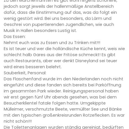
Zu den Märchenfahrten es gibt wohl nirgens schönere,
jedoch sorgt jeweils der hallenmäßige Anstellbereich
dafür, dass die Einstimmung auf das, was da folgt ein
wenig gestört wird. Bei uns besonders, da Lärm und
Geschrei von pupertierenden Jugendlichen, wie auch
Musik in Hallen besonders Lustig ist.
Das Essen:
Nehmt euch was zu Essen und zu Trinken mit!!!
Es ist teuer und wer die holländische Küche kennt, weis wie
schlecht halb Gares aus der Fritöse schmeckt! Es gibt
auch Restaurants, aber wer denkt Disneyland sei teuer
wird eines besseren belehrt.
Sauberkeit, Personal:
Das Flaschenfand wurde im den Niederlanden noch nicht
eingefüht und diese fanden sich bereits bei Parköffnung
im gesammten Park wieder. Reinigungspersonal haben
wir erst gegen fünf Uhr abends gesehen, was bei dem
Besucherklientel fatale folgen hatte. Umgekippte
Mülleimer, verschmutzte Beete, vermüllter See und Bänke
mit den typischen großenkreisrunden Rotzeflecken. Es war
nicht schön!!!
Die Toilettenanlagen wurden ständig gereinigt, bedürften