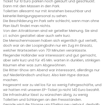
Ticket für 10 Euro parken noch gekauft und geschluckt.
Dann mit den Massen in den Park.
Toiletten allesamt nur mit Anstehen besuchbar und
keinerlei Reinigungspersonal zu sehen.
Die Beschilderung im Park sehr schlecht, wenn man ohne
Plan läuft findet man nichts.
Von den Attraktionen sind wir geteilter Meinung. Sie sind
z.t. schön gestaltet aber auch sehr kurz.
Die Menschenmassen haben sich eigentlich gut verteilt,
doch war an der Loopingbahn nur ein Zug im Einsatz,
welcher Wartezeiten von 70! Minuten veranlasste.
Fliegender Holländer war interessant und gut gemacht,
aber sehr kurz und für 45 Min. warten in dunklen, stinkigen
Räumen eher was zum Abgewöhnen.
Die Ritter-Show am Abend war interessant, allerdings nur
auf Niederländisch und kurz. Also kein Hype daraus
machen.
Insgesamt war zu viel los für so wenig Fahrgeschäfte, und
wir hatten mit unseren EP-Ticket ja nicht 140 Euro bezahlt.
Die Infrastruktur lässt zu wünschen übrig, zu wenig
Toiletten und Schlangen an den Fressständen.
Gerade wird die Strasse um Efteling neu gebaut, deshalb