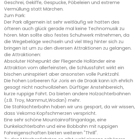
Geschrei, Gekiffe, Gespucke, Pöbeleien und extreme
Vermüllung statt Märchen.
Zum Park:
Der Park allgemein ist sehr weitläufig wir hatten des
öfteren auch glück gerade mal keine Technomusik zu
hören. Man sollte also festes Schuhwerk mitnehmen, da
die Wegebeläge wechseln und viel Weg hinter sich zu
bringen ist um zu den diversen Attraktionen zu gelangen.
die Attraktionen:
Absoluter Höhepunkt der Fliegende Holländer eine
Attraktion vom allerfeinsten, die Schlussfahrt wirkt ein
bischen uninspiriert aber ansonsten volle Punktzahl.
Die hohen Lorbeeren für Joris en de Draak kann ich ehrlich
gesagt nicht nachvollziehen. Dürftiger Anstehbereich,
kurze ruppige Fahrt. Da bieten andere Holzachterbahnen
(z.B. Troy, Mammut,Wodan) mehr.
Die Stahlachterbahn haben wir uns gespart, da wir wissen,
dass Vekoma Kopfschmerzen verspricht.
Eine sehr schöne Mountainraftinganlage, eine
Dunkelachterbahn und eine Bobbahn mit ruppigen
Fahreigenschaften bieten weiteren "Thrill".