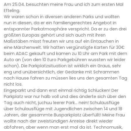
Am 25.04. besuchten meine Frau und ich zum ersten Mal
Efteling.
Wir waren schon in diversen anderen Parks und wollten
nun in diesen, da er ein familiengerechtes Angebot in
entspannter Parkatmosphäre verspricht. Da er zu den drei
größten Europas gehört und sich auch mit ihren
Maßstäben misst freuten wir uns auf ein Eintauchen in
eine Märchenwelt. Wir hatten vergünstigte Karten für 30€
beim ADAC gekauft und kamen zu 10 Uhr am Park mit dem
Auto an (von den 10 Euro Parkgebühren wussten wir leider
schon). Die Parkplatzsituation ist wirklich ein Graus, sehr
eng und unübersichtlich, der Gedanke mit Schrammen
nach Hause fahren zu müssen lies uns den gesamten Tag
nicht los.
Eingeparkt und dann erst einmal richtig Schlucken! Der
Parkplatz war nur halb voll und dies änderte sich über den
Tag auch nicht, juchuu leerer Park... nein! Schulausflüge
über Schulausflüge mit Jugendlichen zwischen 14 und 18
Jahren, der gesammte Busparkplatz überfüllt! Meine Frau
wollte nach der zweistündigen Anreise direkt wieder
abfahren, aber wenn man erst mal da ist. Technomusik,