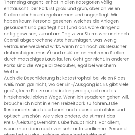
Themeing angeht-er hat in allen Kategorien völlig
enttäuscht! Der Park ist groß und grün, aber an vielen
Stellen sehr heruntergekommen und ungepflegt. Wir
haben kaum Personal gesehen, welches die Anlagen
gesäubert und gepflegt hat (und das wäre dringend
nötig gewesen, zumal am Tag zuvor Sturm war und noch
überall abgebrochene Äste herumlagen, was wenig
vertrauenerweckend wirkt, wenn man noch als Besucher
drübersteigen muss!) und mußten an mehreren Stellen
durch matschiges Laub laufen. Geht gar nicht, in anderen
Parks sind die Wege blitzesauber, egal bei welchem
Wetter.
Auch die Beschilderung ist katastrophal, bei vielen Rides
weiß man gar nicht, wo der Ein-/Ausgang ist. Es gibt viele
große, leere Plätze und stinklangweilige, sich endlos
hinziehende,lieblose Wege. Wenn ich spazieren gehen will,
brauche ich nicht in einen Freizeitpark zu fahren..! Die
Restaurants sind überteuert und ebenso einfallslos und
optisch unschön, wie vieles andere, da stimmt das
Preis-/Leistungsverhältnis überhaupt nicht. Vor allem,
wenn man dann noch von sehr unfreundlichem Personal
abgefertigt wird, welches einen hartnäckig auf