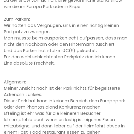
Zu der Show von sich an: Eine gewöhnliche Stund Show
wie die im Europa Park oder in Elspe.
Zum Parken:
Wir hatten das Vergnügen, uns in einen richtig kleinen
Parkpatz zu zwängen.
Man musste beim ausparken echt aufpassen, dass man
nicht den Nachbarn oder den Hintermann tuschiert.
Und das Parken hat stolze 10€(!!) gekostet.
Für den wohl schlechtesten Parkplatz den ich kenne.
Eine absolute Frechheit.
Allgemein:
Meiner Ansicht nach ist der Park nichts für begeisterte
Adrenalin Junkies.
Dieser Park hat kann in keinem Berreich dem Europapark
oder dem Phantasialand Konkurenz machen.
Efteling ist ehr was für die kleineren Besucher.
Ich empfehle auch wenn es lästig ist eigenes Essen
mitzubrigne, und dann lieber auf der Heimfahrt etwas in
einem Fast-Food restaurant essen zu gehen.