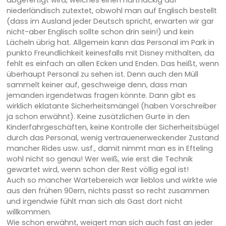
niederländisch zutextet, obwohl man auf Englisch bestellt
(dass im Ausland jeder Deutsch spricht, erwarten wir gar
nicht-aber Englisch sollte schon drin sein!) und kein
Lächeln übrig hat. Allgemein kann das Personal im Park in
punkto Freundlichkeit keinesfalls mit Disney mithalten, da
fehlt es einfach an allen Ecken und Enden. Das heißt, wenn
überhaupt Personal zu sehen ist. Denn auch den Müll
sammelt keiner auf, geschweige denn, dass man
jemanden irgendetwas fragen könnte. Dann gibt es
wirklich eklatante Sicherheitsmängel (haben Vorschreiber
ja schon erwähnt). Keine zusätzlichen Gurte in den
Kinderfahrgeschäften, keine Kontrolle der Sicherheitsbügel
durch das Personal, wenig vertrauenerweckender Zustand
mancher Rides usw. usf., damit nimmt man es in Efteling
wohl nicht so genau! Wer weiß, wie erst die Technik
gewartet wird, wenn schon der Rest völlig egal ist!
Auch so mancher Wartebereich war lieblos und wirkte wie
aus den frühen 90ern, nichts passt so recht zusammen
und irgendwie fühlt man sich als Gast dort nicht
willkommen.
Wie schon erwähnt, weigert man sich auch fast an jeder