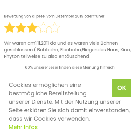
Bewertung von
a. pree,
vom Dezember 2019 oder früher
Wir waren am1.11.2011 da und es waren viele Bahnen
geschlossen.( Bobbahn, Elenbahn,Fliegendes Haus, Kino,
Phyton teilweise zu also entäuschend
60% unserer Leser finden diese Meinung hilfreich.
Fandest Du diese Bewertung hilfreich?
ja
/
nein
Cookies ermöglichen eine
OK
bestmögliche Bereitstellung
unserer Dienste. Mit der Nutzung unserer
Seite erklären Sie sich damit einverstanden,
1
|
2
|
3
|
4
|
5
|
6
|
7
|
8
|
9
|
>
dass wir Cookies verwenden.
Mehr Infos