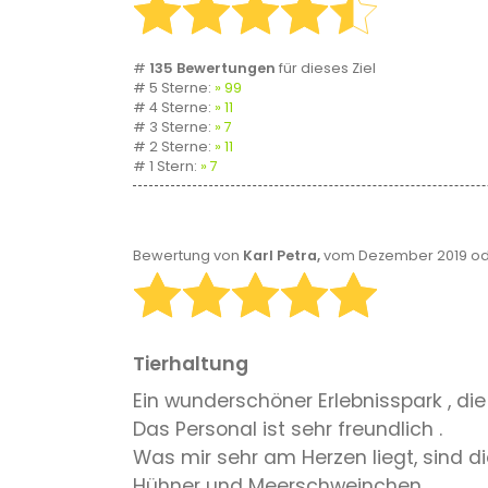
#
135 Bewertungen
für dieses Ziel
# 5 Sterne:
99
# 4 Sterne:
11
# 3 Sterne:
7
# 2 Sterne:
11
# 1 Stern:
7
Bewertung von
Karl Petra,
vom Dezember 2019 od
Tierhaltung
Ein wunderschöner Erlebnisspark , die
Das Personal ist sehr freundlich .
Was mir sehr am Herzen liegt, sind di
Hühner und Meerschweinchen .